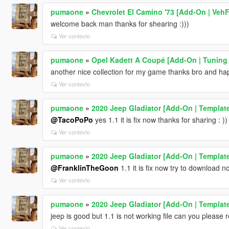
pumaone
»
Chevrolet El Camino '73 [Add-On | Veh
welcome back man thanks for shearing :)))
Ver contexto
pumaone
»
Opel Kadett A Coupé [Add-On | Tuning 
another nice collection for my game thanks bro and hap
Ver contexto
pumaone
»
2020 Jeep Gladiator [Add-On | Template
@TacoPoPo
yes 1.1 it is fix now thanks for sharing : ))
Ver contexto
pumaone
»
2020 Jeep Gladiator [Add-On | Template
@FranklinTheGoon
1.1 it is fix now try to download n
Ver contexto
pumaone
»
2020 Jeep Gladiator [Add-On | Template
jeep is good but 1.1 is not working file can you please 
Ver contexto