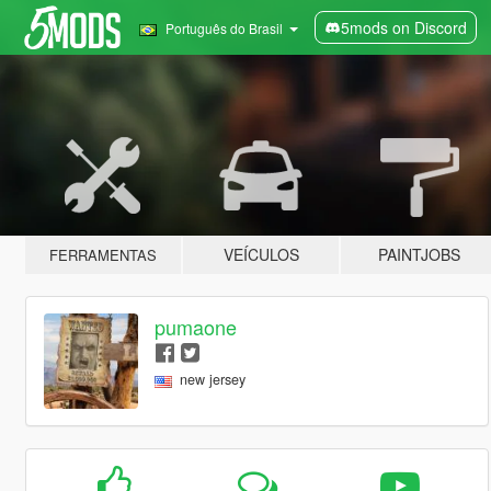
5mods on Discord
Português do Brasil
VEÍCULOS
PAINTJOBS
FERRAMENTAS
pumaone
new jersey