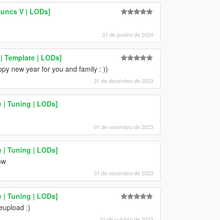
Funcs V | LODs]
31 de janeiro de 2024
| Template | LODs]
py new year for you and family : ))
31 de dezembro de 2023
 | Tuning | LODs]
01 de novembro de 2023
 | Tuning | LODs]
ow
01 de novembro de 2023
 | Tuning | LODs]
reupload :)
31 de outubro de 2023