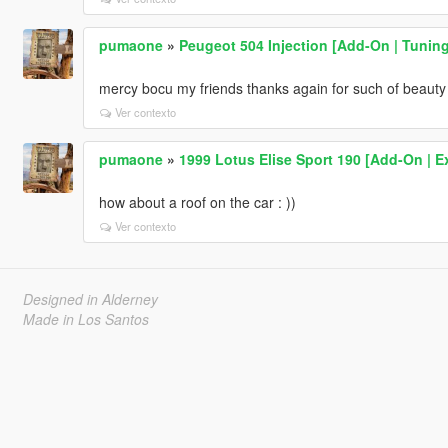
pumaone
»
Peugeot 504 Injection [Add-On | Tuning
mercy bocu my friends thanks again for such of beauty :
Ver contexto
pumaone
»
1999 Lotus Elise Sport 190 [Add-On | E
how about a roof on the car : ))
Ver contexto
Designed in Alderney
Made in Los Santos