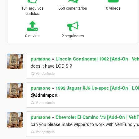
184 arquivos
553 comentários
0 vídeos
curtidos
0 envios
2 seguidores
pumaone
»
Lincoln Continental 1962 [Add-On | Ve
does it have LOD'S ?
Ver contexto
pumaone
»
1992 Jaguar XJ6 Us-spec [Add-On | LO
@JdmImport
Ver contexto
pumaone
»
Chevrolet El Camino '73 [Add-On | Veh
can you please make wippers to work with VehFunc yha
Ver contexto