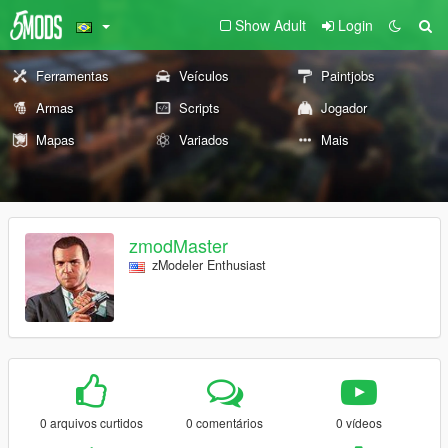
Show Adult
Login
Ferramentas
Veículos
Paintjobs
Armas
Scripts
Jogador
Mapas
Variados
Mais
zmodMaster
zModeler Enthusiast
0 arquivos curtidos
0 comentários
0 vídeos