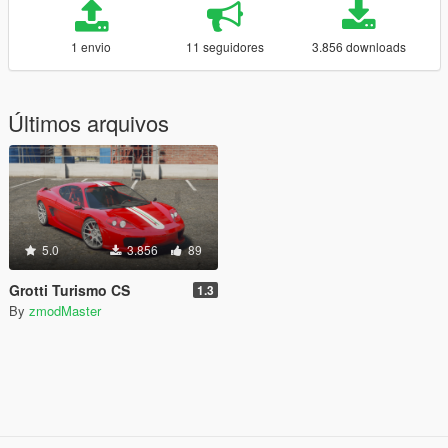
1 envio
11 seguidores
3.856 downloads
Últimos arquivos
5.0
3.856
89
Grotti Turismo CS
1.3
By
zmodMaster