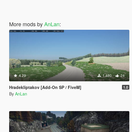
More mods by
AnLan
:
4.29
1.480
24
Hradekliptakov [Add-On SP / FiveM]
1.0
By
AnLan