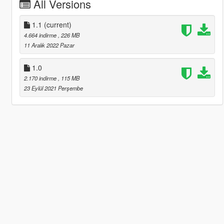
All Versions
1.1
(current)
4.664 indirme
, 226 MB
11 Aralık 2022 Pazar
1.0
2.170 indirme
, 115 MB
23 Eylül 2021 Perşembe