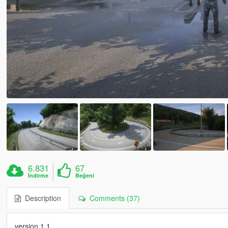
6.831
67
İndirme
Beğeni
Description
Comments (37)
version 1.1