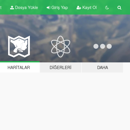
t
Dosya Yükle
Giriş Yap
Kayıt Ol
HARITALAR
DIĞERLERI
DAHA