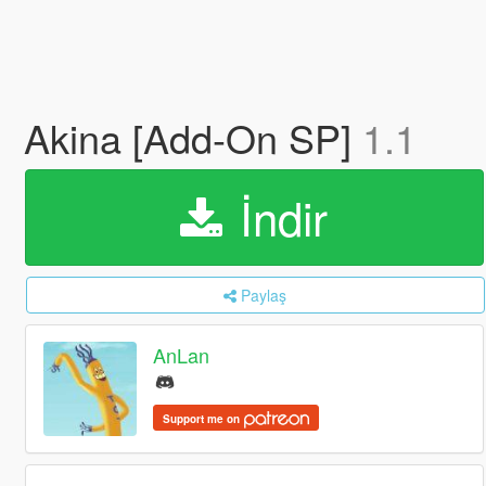
Akina [Add-On SP]
1.1
İndir
Paylaş
AnLan
Support me on