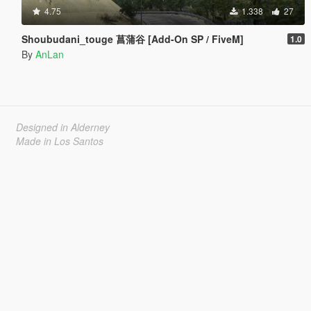
4.75
1.338
27
Shoubudani_touge 菖蒲谷 [Add-On SP / FiveM]
1.0
By
AnLan
Designed in Alderney
Made in Los Santos