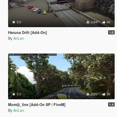
5.0
2.847
40
Haruna Drift [Add-On]
1.0
By
AnLan
5.0
3.697
39
Momiji_line [Add-On SP / FiveM]
1.4
By
AnLan