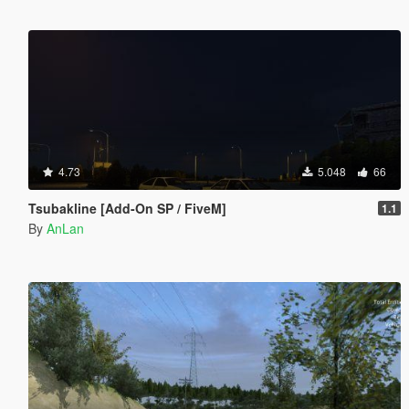
4.73
5.048
66
Tsubakline [Add-On SP / FiveM]
1.1
By
AnLan