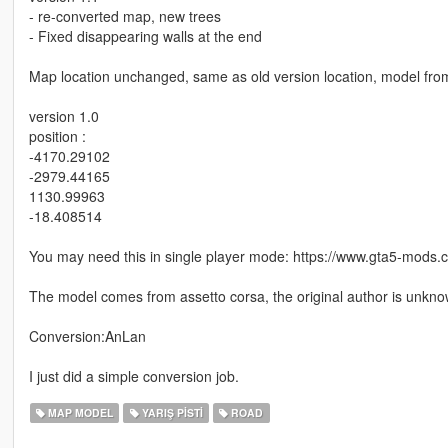
- re-converted map, new trees
- Fixed disappearing walls at the end
Map location unchanged, same as old version location, model from 
version 1.0
position :
-4170.29102
-2979.44165
1130.99963
-18.408514
You may need this in single player mode: https://www.gta5-mods.
The model comes from assetto corsa, the original author is unkno
Conversion:AnLan
I just did a simple conversion job.
MAP MODEL
YARIŞ PISTI
ROAD