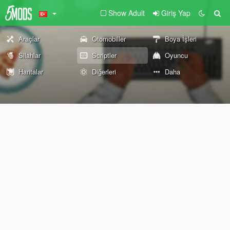
Show Adult
Giriş Yap
Araçlar
Otomobiller
Boya İşleri
Silahlar
Scriptler
Oyuncu
Haritalar
Diğerleri
Daha