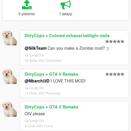
0 yükleme
1 takipçi
DirtyCops
»
Colored exhaust/taillight trails
@SilkTeam
Can you make a Zombie mod? :)
İçeriği Gör
24 Şubat 2021 Çarşamba
DirtyCops
»
GTA V Remake
@Nbarchi3D
I LOVE THIS MOD!
İçeriği Gör
14 Ocak 2021 Perşembe
DirtyCops
»
GTA V Remake
OIV please
İçeriği Gör
8 Ocak 2021 Cuma