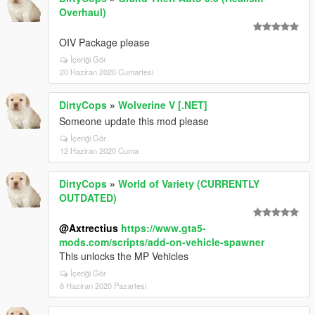
Overhaul)
OIV Package please
İçeriği Gör
20 Haziran 2020 Cumartesi
DirtyCops
»
Wolverine V [.NET]
Someone update this mod please
İçeriği Gör
12 Haziran 2020 Cuma
DirtyCops
»
World of Variety (CURRENTLY
OUTDATED)
@Axtrectius
https://www.gta5-
mods.com/scripts/add-on-vehicle-spawner
This unlocks the MP Vehicles
İçeriği Gör
8 Haziran 2020 Pazartesi