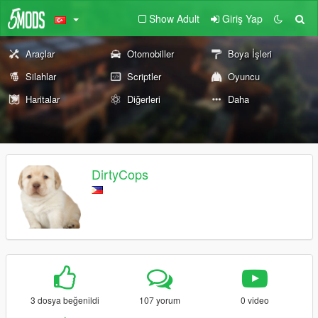
Show Adult
Giriş Yap
Araçlar
Otomobiller
Boya İşleri
Silahlar
Scriptler
Oyuncu
Haritalar
Diğerleri
Daha
DirtyCops
3 dosya beğenildi
107 yorum
0 video