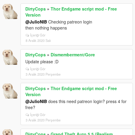
DirtyCops
»
Thor Endgame script mod - Free
Version
@JulioNIB
Checking patreon login
then nothing happens
İçeriği Gör
8 Aralık 2020 Salı
DirtyCops
»
Dismemberment/Gore
Update please :D
İçeriği Gör
3 Aralık 2020 Perşembe
DirtyCops
»
Thor Endgame script mod - Free
Version
@JulioNIB
does this need patreon login? press 4 for
free?
İçeriği Gör
3 Aralık 2020 Perşembe
DirtyCops
»
Grand Theft Auto 5.5 (Realism