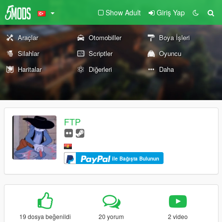
Show Adult
Giriş Yap
Araçlar
Otomobiller
Boya İşleri
Silahlar
Scriptler
Oyuncu
Haritalar
Diğerleri
Daha
FTP
ile Bağışta Bulunun
19 dosya beğenildi
20 yorum
2 video