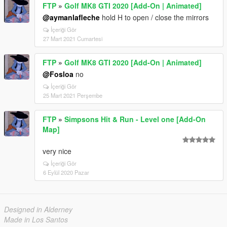
FTP
»
Golf MK8 GTI 2020 [Add-On | Animated]
@aymanlafleche
hold H to open / close the mirrors
İçeriği Gör
27 Mart 2021 Cumartesi
FTP
»
Golf MK8 GTI 2020 [Add-On | Animated]
@Fosloa
no
İçeriği Gör
25 Mart 2021 Perşembe
FTP
»
Simpsons Hit & Run - Level one [Add-On
Map]
very nice
İçeriği Gör
6 Eylül 2020 Pazar
Designed in Alderney
Made in Los Santos