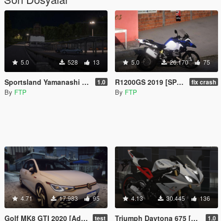
5.0
528
13
5.0
26.170
75
Sportsland Yamanashi [Add-On]
R1200GS 2019 [SP/FIVEM]
1.0
fix crash
By
FTP
By
FTP
4.71
17.983
95
4.13
30.445
136
Golf MK8 GTI 2020 [Add-On | Animated]
Triumph Daytona 675 [Add-On]
test
1.0