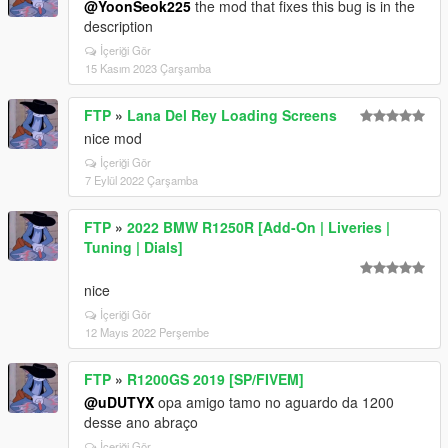
@YoonSeok225
the mod that fixes this bug is in the
description
İçeriği Gör
15 Kasım 2023 Çarşamba
FTP
»
Lana Del Rey Loading Screens
nice mod
İçeriği Gör
7 Eylül 2022 Çarşamba
FTP
»
2022 BMW R1250R [Add-On | Liveries |
Tuning | Dials]
nice
İçeriği Gör
12 Mayıs 2022 Perşembe
FTP
»
R1200GS 2019 [SP/FIVEM]
@uDUTYX
opa amigo tamo no aguardo da 1200
desse ano abraço
İçeriği Gör