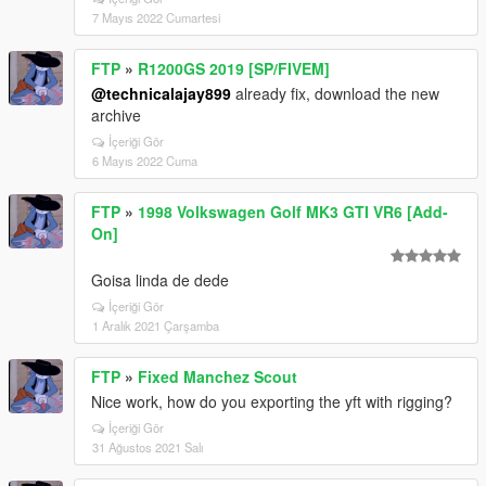
7 Mayıs 2022 Cumartesi
FTP
»
R1200GS 2019 [SP/FIVEM]
@technicalajay899
already fix, download the new
archive
İçeriği Gör
6 Mayıs 2022 Cuma
FTP
»
1998 Volkswagen Golf MK3 GTI VR6 [Add-
On]
Goisa linda de dede
İçeriği Gör
1 Aralık 2021 Çarşamba
FTP
»
Fixed Manchez Scout
Nice work, how do you exporting the yft with rigging?
İçeriği Gör
31 Ağustos 2021 Salı