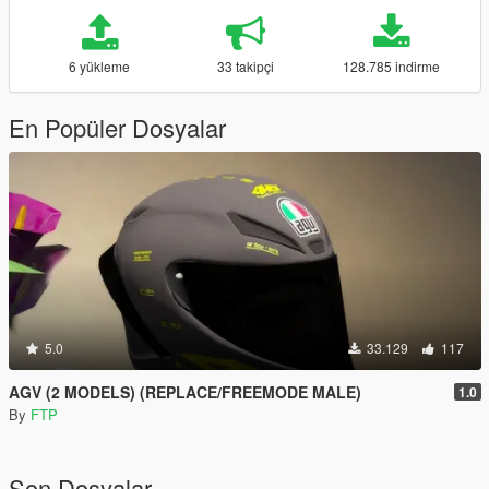
6 yükleme
33 takipçi
128.785 indirme
En Popüler Dosyalar
5.0
33.129
117
AGV (2 MODELS) (REPLACE/FREEMODE MALE)
1.0
By
FTP
Son Dosyalar