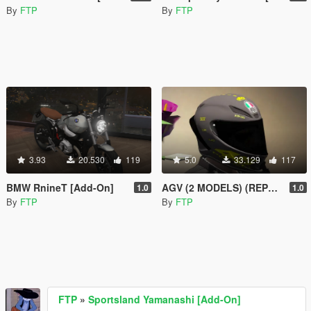
By
FTP
By
FTP
3.93
20.530
119
5.0
33.129
117
BMW RnineT [Add-On]
AGV (2 MODELS) (REPLACE/FREEMODE MALE)
1.0
1.0
By
FTP
By
FTP
FTP
»
Sportsland Yamanashi [Add-On]