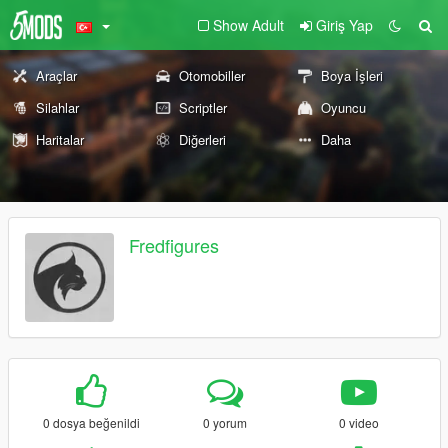
Show Adult
Giriş Yap
Araçlar
Otomobiller
Boya İşleri
Silahlar
Scriptler
Oyuncu
Haritalar
Diğerleri
Daha
Fredfigures
0 dosya beğenildi
0 yorum
0 video