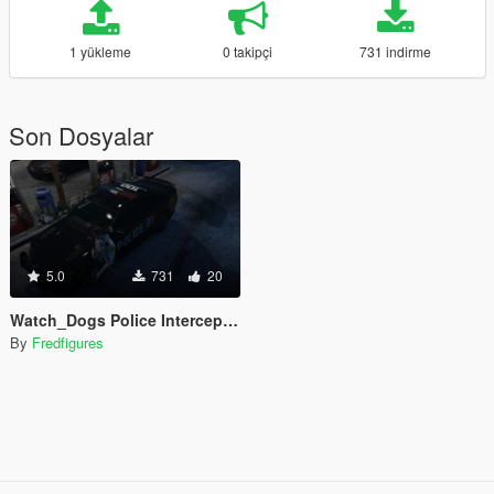
1 yükleme
0 takipçi
731 indirme
Son Dosyalar
5.0
731
20
Watch_Dogs Police Interceptor
By
Fredfigures