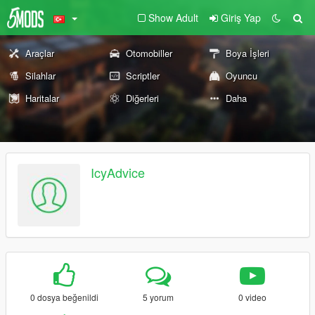
Show Adult
Giriş Yap
Araçlar
Otomobiller
Boya İşleri
Silahlar
Scriptler
Oyuncu
Haritalar
Diğerleri
Daha
IcyAdvice
0 dosya beğenildi
5 yorum
0 video