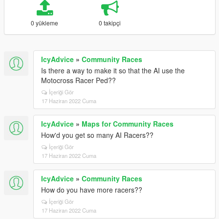
0 yükleme
0 takipçi
IcyAdvice
»
Community Races
Is there a way to make it so that the AI use the
Motocross Racer Ped??
İçeriği Gör
17 Haziran 2022 Cuma
IcyAdvice
»
Maps for Community Races
How'd you get so many AI Racers??
İçeriği Gör
17 Haziran 2022 Cuma
IcyAdvice
»
Community Races
How do you have more racers??
İçeriği Gör
17 Haziran 2022 Cuma