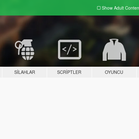
Show Adult
Conten
SILAHLAR
SCRIPTLER
OYUNCU