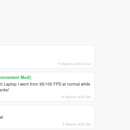
19 Ağustos 2022 Cuma
mprovement Mod]
60 Laptop I went from 95/105 FPS at normal while
anks!
16 Ağustos 2022 Salı
at
9 Ağustos 2022 Salı