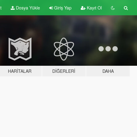
t
Dosya Yükle
Giriş Yap
Kayıt Ol
HARITALAR
DIĞERLERI
DAHA