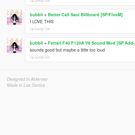
İçeriği Gör
bubbli
»
Better Call Saul Billboard [SP/FiveM]
I LOVE THIS
İçeriği Gör
bubbli
»
Ferrari F40 F120A V8 Sound Mod [SP Add-
sounds good but maybe a little too loud
İçeriği Gör
Designed in Alderney
Made in Los Santos