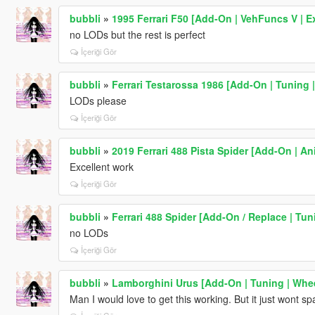
bubbli
»
1995 Ferrari F50 [Add-On | VehFuncs V | Ex
no LODs but the rest is perfect
İçeriği Gör
bubbli
»
Ferrari Testarossa 1986 [Add-On | Tuning 
LODs please
İçeriği Gör
bubbli
»
2019 Ferrari 488 Pista Spider [Add-On | A
Excellent work
İçeriği Gör
bubbli
»
Ferrari 488 Spider [Add-On / Replace | Tun
no LODs
İçeriği Gör
bubbli
»
Lamborghini Urus [Add-On | Tuning | Whee
Man I would love to get this working. But it just wont sp