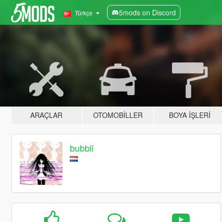
5mods on Discord
Türkçe
ARAÇLAR
OTOMOBILLER
BOYA İŞLERI
bubbli