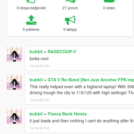
0 dosya beğenildi
27 yorum
0 video
0 yükleme
0 takipçi
bubbli
»
RAGECOOP-V
looks cool
İçeriği Gör
bubbli
»
GTA V Re-Sized [Not Just Another FPS i
This really helped even with a highend laptop! With 30
driving trough the city to 110/125 with high settings! Th
İçeriği Gör
bubbli
»
Fleeca Bank Heists
it just loads and then nothing I cant do anything after th
İçeriği Gör