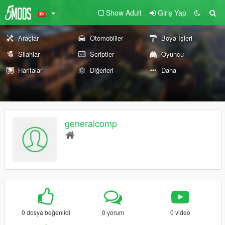
Show Adult
Giriş Yap
Araçlar
Otomobiller
Boya İşleri
Silahlar
Scriptler
Oyuncu
Haritalar
Diğerleri
Daha
generalcomp
0 dosya beğenildi
0 yorum
0 video