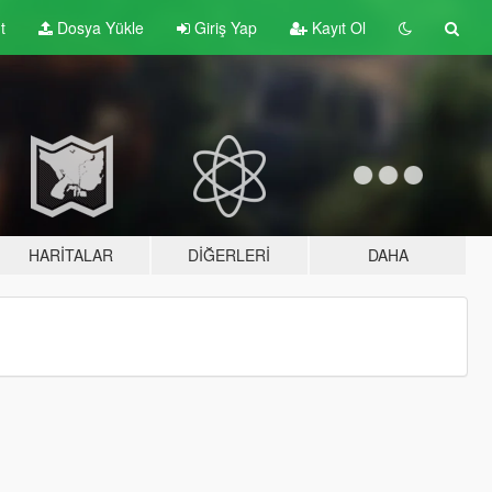
t
Dosya Yükle
Giriş Yap
Kayıt Ol
HARITALAR
DIĞERLERI
DAHA