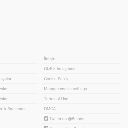
İletişim
Gizlilik Anlaşması
syalar
Cookie Policy
yalar
Manage cookie settings
alar
Terms of Use
lik Sıralaması
DMCA
Twitter'da @5mods