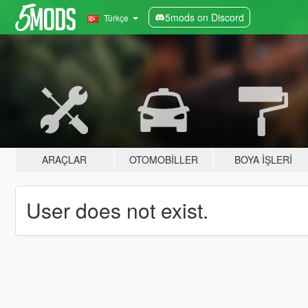
5mods on Discord
Türkçe
ARAÇLAR
OTOMOBILLER
BOYA İŞLERI
User does not exist.