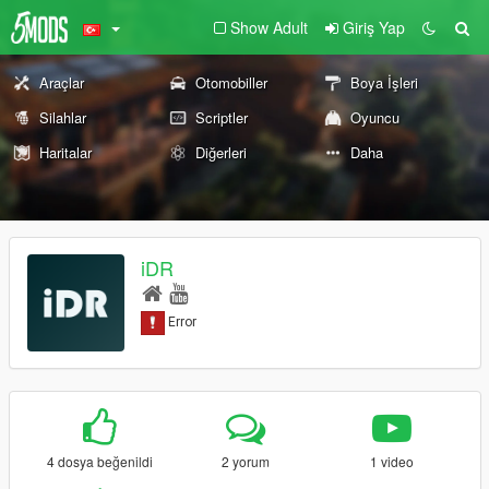
Show Adult
Giriş Yap
Araçlar
Otomobiller
Boya İşleri
Silahlar
Scriptler
Oyuncu
Haritalar
Diğerleri
Daha
iDR
4 dosya beğenildi
2 yorum
1 video