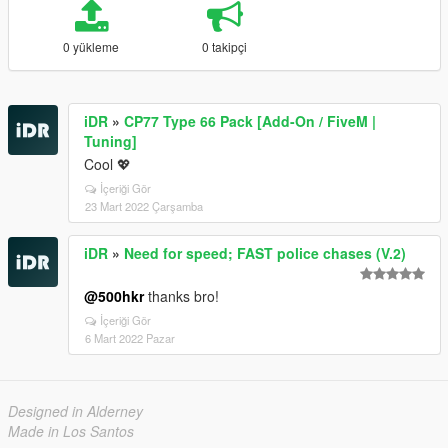
0 yükleme
0 takipçi
iDR
»
CP77 Type 66 Pack [Add-On / FiveM |
Tuning]
Cool 💖
İçeriği Gör
23 Mart 2022 Çarşamba
iDR
»
Need for speed; FAST police chases (V.2)
@500hkr
thanks bro!
İçeriği Gör
6 Mart 2022 Pazar
Designed in Alderney
Made in Los Santos