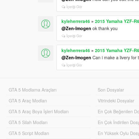
İçeriği Gör
kyleherrera46
»
2015 Yamaha YZF-R6
@Zen-Imogen
ok thank you
İçeriği Gör
kyleherrera46
»
2015 Yamaha YZF-R6
@Zen-Imogen
Can i make a livery for th
İçeriği Gör
GTA 5 Modlama Araçları
Son Dosyalar
GTA 5 Araç Modları
Vitrindeki Dosyalar
GTA 5 Araç Boya İşleri Modları
En Çok Beğenilen Do
GTA 5 Silah Modları
En Çok İndirilen Dos
GTA 5 Script Modları
En Yüksek Oylu Dosy