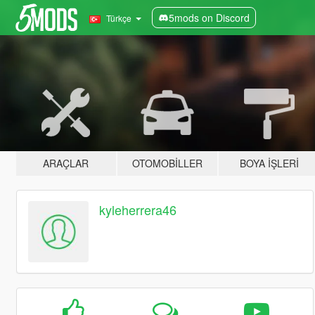
5mods on Discord
Türkçe
ARAÇLAR
OTOMOBILLER
BOYA İŞLERI
kyleherrera46