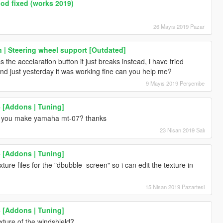
od fixed (works 2019)
26 Mayıs 2019 Pazar
 | Steering wheel support [Outdated]
 the accelaration button it just breaks instead, i have tried
e and just yesterday it was working fine can you help me?
9 Mayıs 2019 Perşembe
 [Addons | Tuning]
an you make yamaha mt-07? thanks
23 Nisan 2019 Salı
 [Addons | Tuning]
ure files for the "dbubble_screen" so i can edit the texture in
15 Nisan 2019 Pazartesi
 [Addons | Tuning]
xture of the windshield?