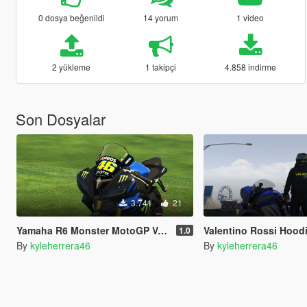
0 dosya beğenildi
14 yorum
1 video
2 yükleme
1 takipçi
4.858 indirme
Son Dosyalar
3.741
21
Yamaha R6 Monster MotoGP Valentino Rossi (VR46) - Livery
Valentino Rossi Hood
1.0
By
kyleherrera46
By
kyleherrera46