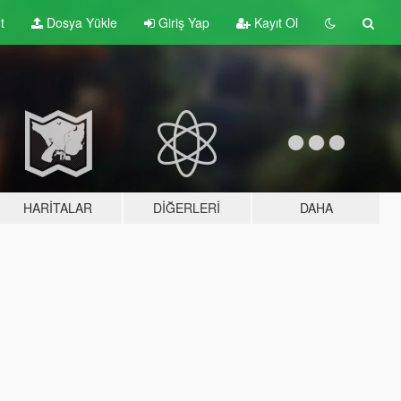
t
Dosya Yükle
Giriş Yap
Kayıt Ol
HARITALAR
DIĞERLERI
DAHA