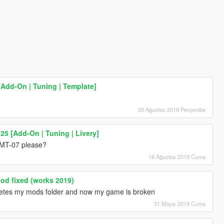
Add-On | Tuning | Template]
29 Ağustos 2019 Perşembe
5 [Add-On | Tuning | Livery]
MT-07 please?
16 Ağustos 2019 Cuma
od fixed (works 2019)
 deletes my mods folder and now my game is broken
31 Mayıs 2019 Cuma