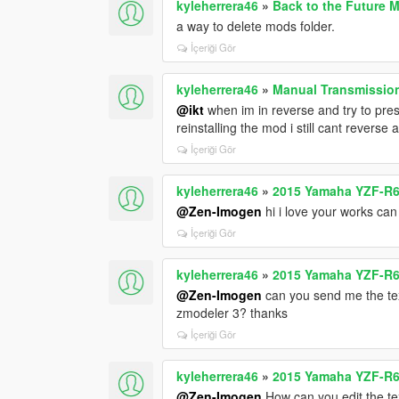
kyleherrera46
»
Back to the Future M
a way to delete mods folder.
İçeriği Gör
kyleherrera46
»
Manual Transmission
@ikt
when im in reverse and try to press
reinstalling the mod i still cant revers
İçeriği Gör
kyleherrera46
»
2015 Yamaha YZF-R6
@Zen-Imogen
hi i love your works c
İçeriği Gör
kyleherrera46
»
2015 Yamaha YZF-R6
@Zen-Imogen
can you send me the text
zmodeler 3? thanks
İçeriği Gör
kyleherrera46
»
2015 Yamaha YZF-R6
@Zen-Imogen
How can you edit the te