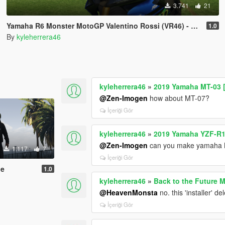
3.741
21
Yamaha R6 Monster MotoGP Valentino Rossi (VR46) - Livery
1.0
By
kyleherrera46
kyleherrera46
»
2019 Yamaha MT-03 [
@Zen-Imogen
how about MT-07?
İçeriği Gör
kyleherrera46
»
2019 Yamaha YZF-R12
@Zen-Imogen
can you make yamaha 
1.117
7
İçeriği Gör
ie
1.0
kyleherrera46
»
Back to the Future M
@HeavenMonsta
no. this 'installer'
İçeriği Gör