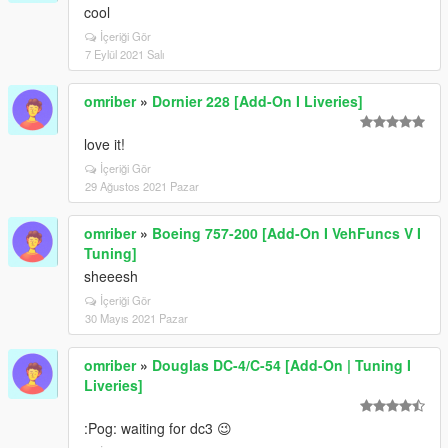
cool
İçeriği Gör
7 Eylül 2021 Salı
omriber
»
Dornier 228 [Add-On I Liveries]
love it!
İçeriği Gör
29 Ağustos 2021 Pazar
omriber
»
Boeing 757-200 [Add-On I VehFuncs V I
Tuning]
sheeesh
İçeriği Gör
30 Mayıs 2021 Pazar
omriber
»
Douglas DC-4/C-54 [Add-On | Tuning I
Liveries]
:Pog: waiting for dc3 😉