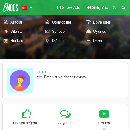
Show Adult
Giriş Yap
Araçlar
Otomobiller
Boya İşleri
Silahlar
Scriptler
Oyuncu
Haritalar
Diğerleri
Daha
omriber
Petah tikva doesn't exists
1 dosya beğenildi
27 yorum
0 video