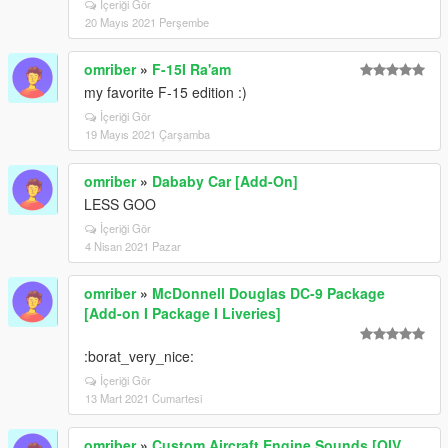
İçeriği Gör
20 Mayıs 2021 Perşembe
omriber
»
F-15I Ra'am
my favorite F-15 edition :)
İçeriği Gör
19 Mayıs 2021 Çarşamba
omriber
»
Dababy Car [Add-On]
LESS GOO
İçeriği Gör
4 Nisan 2021 Pazar
omriber
»
McDonnell Douglas DC-9 Package
[Add-on I Package I Liveries]
:borat_very_nice:
İçeriği Gör
13 Mart 2021 Cumartesi
omriber
»
Custom Aircraft Engine Sounds [OIV