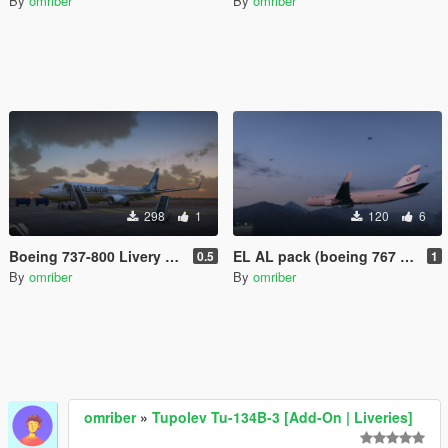
By
omriber
By
omriber
298
1
120
6
Boeing 737-800 Livery pack
EL AL pack (boeing 767 boeing 7478F stairstruck and other ground vehicels )
0.5
1
By
omriber
By
omriber
omriber
»
Tupolev Tu-134B-3 [Add-On | Liveries]