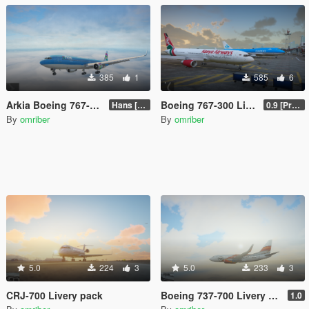
385
1
585
6
Arkia Boeing 767-300
Boeing 767-300 Livery Pack
Hans [Updated]
0.9 [Pre-Release]
By
omriber
By
omriber
5.0
224
3
5.0
233
3
CRJ-700 Livery pack
Boeing 737-700 Livery pack
1.0