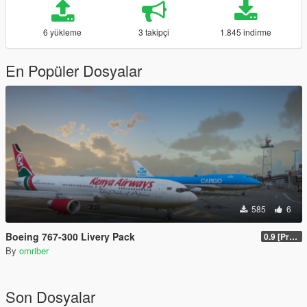
6 yükleme
3 takipçi
1.845 indirme
En Popüler Dosyalar
585
6
Boeing 767-300 Livery Pack
0.9 [Pre-Release]
By
omriber
Son Dosyalar