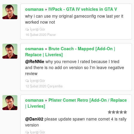
osmanas
»
IVPack - GTA IV vehicles in GTA V
why i can use my original gameconfig now last yer it
worked now not
İçeriği Gör
16 Şubat 2020 Pazar
osmanas
»
Brute Coach - Mapped [Add-On |
Replace | Liveries]
@ReNNie
why you remove I rated because I tried
and there is no add on version so I'm leave negative
review
İçeriği Gör
12 Şubat 2020 Çarşamba
osmanas
»
Pfister Comet Retro [Add-On / Replace
| Liveries]
@Dani02
please update spawn name comet 4 is rally
version
İçeriği Gör