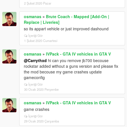
2 Şubat 2020 Pazar
osmanas
»
Brute Coach - Mapped [Add-On |
Replace | Liveries]
so its appart vehicle or just improved dashound
İçeriği Gör
1 Şubat 2020 Cumartesi
osmanas
»
IVPack - GTA IV vehicles in GTA V
@Carrythxd
hi can you remove jb700 becouse
rockstar added without a guns version and please fix
the mod becouse my game crashes update
gameconfig
İçeriği Gör
30 Ocak 2020 Perşembe
osmanas
»
IVPack - GTA IV vehicles in GTA V
game crashes
İçeriği Gör
29 Ocak 2020 Çarşamba