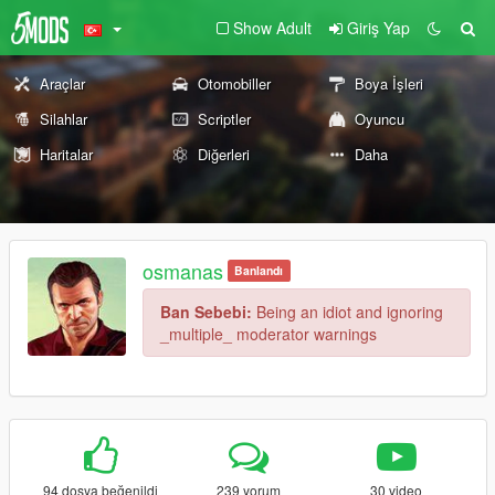
Show Adult
Giriş Yap
Araçlar
Otomobiller
Boya İşleri
Silahlar
Scriptler
Oyuncu
Haritalar
Diğerleri
Daha
osmanas
Banlandı
Ban Sebebi:
Being an idiot and ignoring
_multiple_ moderator warnings
94 dosya beğenildi
239 yorum
30 video