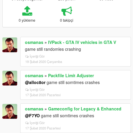
0 yükleme
0 takipçi
osmanas
»
IVPack - GTA IV vehicles in GTA V
game still randomles crashing
İçeriği Gör
19 Şubat 2020 Çarşamba
osmanas
»
Packfile Limit Adjuster
@alloc8or
game still somtimes crashes
İçeriği Gör
17 Şubat 2020 Pazartesi
osmanas
»
Gameconfig for Legacy & Enhanced
@F7YO
game still somtimes crashes
İçeriği Gör
17 Şubat 2020 Pazartesi