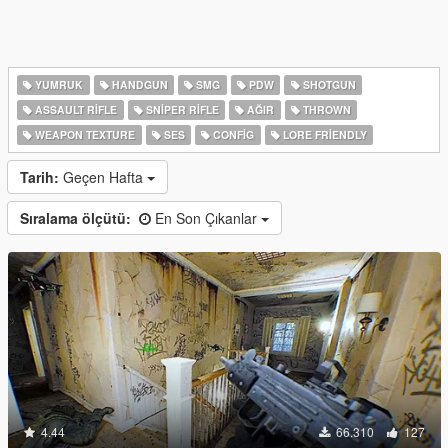
YUMRUK
HANDGUN
SMG
PDW
SHOTGUN
ASSAULT RIFLE
SNIPER RIFLE
AĞIR
THROWN
WEAPON TEXTURE
SES
CONFIG
LORE FRIENDLY
Tarih:
Geçen Hafta
Sıralama ölçütü:
En Son Çıkanlar
4.44
66.310
127