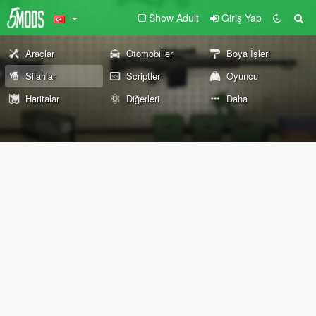
Show Adult
Giriş Yap
Araçlar
Otomobiller
Boya İşleri
Silahlar
Scriptler
Oyuncu
Haritalar
Diğerleri
Daha