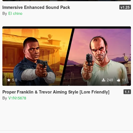
Immersive Enhanced Sound Pack
v1.25
By
El chino
5.0
248
11
Proper Franklin & Trevor Aiming Style [Lore Friendly]
1.1
By
V1N15678