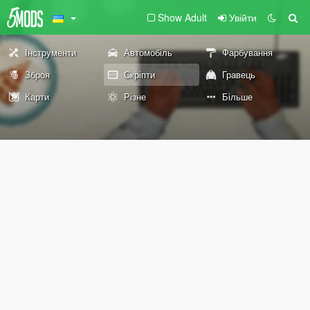
Show Adult
Увійти
Інструменти
Автомобіль
Фарбування
Зброя
Скріпти
Гравець
Карти
Різне
Більше