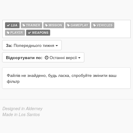
LUA
TRAINER
MISSION
GAMEPLAY
VEHICLES
PLAYER
WEAPONS
За:
Попереднього тижня
Відсортувати по:
Останні версії
Файлів не знайдено, будь ласка, спробуйте змінити ваш
фільтр
Designed in Alderney
Made in Los Santos