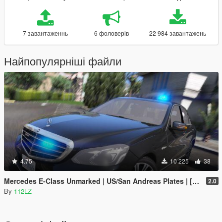
7 завантаженнь
6 фоловерів
22 984 завантажень
Найпопулярніші файли
4.75
10 225
38
Mercedes E-Class Unmarked | US/San Andreas Plates | [ELS]
2.0
By
112LZ