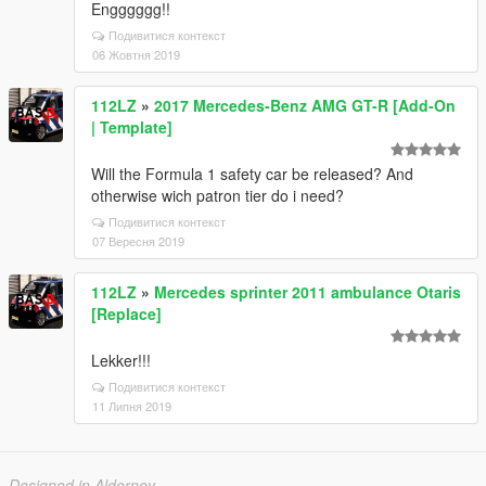
Engggggg!!
Подивитися контекст
06 Жовтня 2019
112LZ
»
2017 Mercedes-Benz AMG GT-R [Add-On
| Template]
Will the Formula 1 safety car be released? And
otherwise wich patron tier do i need?
Подивитися контекст
07 Вересня 2019
112LZ
»
Mercedes sprinter 2011 ambulance Otaris
[Replace]
Lekker!!!
Подивитися контекст
11 Липня 2019
Designed in Alderney