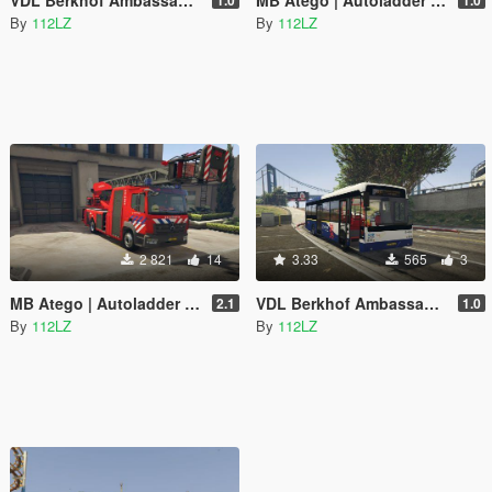
By
112LZ
By
112LZ
2 821
14
3.33
565
3
MB Atego | Autoladder Dutch Fire Dept. Brandweer Limburg-Zuid
VDL Berkhof Ambassador - Arriva Limburg
2.1
1.0
By
112LZ
By
112LZ