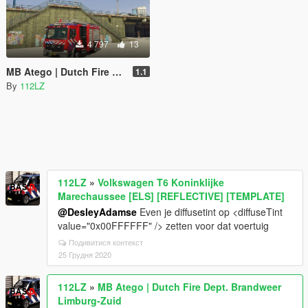
4 797
13
MB Atego | Dutch Fire Dept. Brandweer Limburg-Zuid
1.1
By
112LZ
112LZ
»
Volkswagen T6 Koninklijke
Marechaussee [ELS] [REFLECTIVE] [TEMPLATE]
@DesleyAdamse
Even je diffusetint op <diffuseTint
value="0x00FFFFFF" /> zetten voor dat voertuig
Подивитися контекст
25 Грудня 2020
112LZ
»
MB Atego | Dutch Fire Dept. Brandweer
Limburg-Zuid