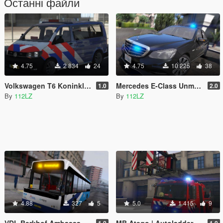
Останні файли
4.75
2 834
24
4.75
10 225
38
Volkswagen T6 Koninklijke Marechaussee [ELS] [REFLECTIVE] [TEMPLATE]
Mercedes E-Class Unmarked | US/San Andreas Plates | [ELS]
1.0
2.0
By
112LZ
By
112LZ
4.88
327
5
5.0
1 415
9
VDL Berkhof Ambassador | Frysk Ferfier | (Arriva) | SKIN
MB Atego | Autoladder Brandweer | Nieuwe Lichtbalk | Skin
1.0
1.0