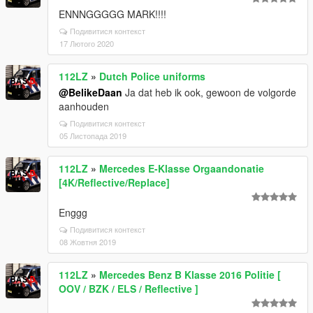
ENNNGGGGG MARK!!!!
Подивитися контекст
17 Лютого 2020
112LZ
»
Dutch Police uniforms
@BelikeDaan
Ja dat heb ik ook, gewoon de volgorde
aanhouden
Подивитися контекст
05 Листопада 2019
112LZ
»
Mercedes E-Klasse Orgaandonatie
[4K/Reflective/Replace]
Enggg
Подивитися контекст
08 Жовтня 2019
112LZ
»
Mercedes Benz B Klasse 2016 Politie [
OOV / BZK / ELS / Reflective ]