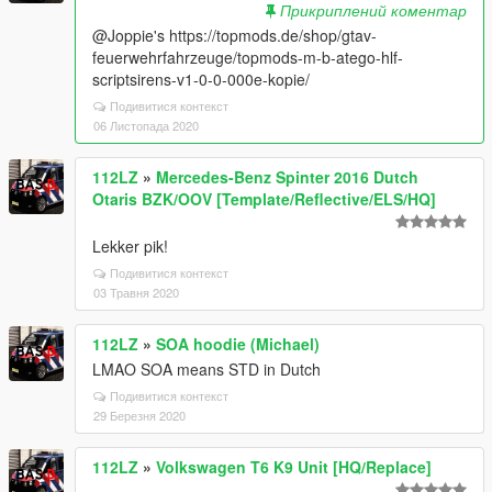
Прикриплений коментар
@Joppie's https://topmods.de/shop/gtav-
feuerwehrfahrzeuge/topmods-m-b-atego-hlf-
scriptsirens-v1-0-0-000e-kopie/
Подивитися контекст
06 Листопада 2020
112LZ
»
Mercedes-Benz Spinter 2016 Dutch
Otaris BZK/OOV [Template/Reflective/ELS/HQ]
Lekker pik!
Подивитися контекст
03 Травня 2020
112LZ
»
SOA hoodie (Michael)
LMAO SOA means STD in Dutch
Подивитися контекст
29 Березня 2020
112LZ
»
Volkswagen T6 K9 Unit [HQ/Replace]