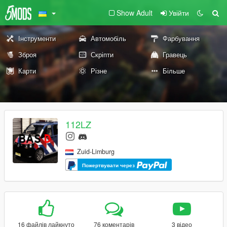
Show Adult
Увійти
Інструменти
Автомобіль
Фарбування
Зброя
Скріпти
Гравець
Карти
Різне
Більше
112LZ
Zuid-Limburg
Пожертвувати через
16 файлів лайкнуто
76 коментарів
3 відео