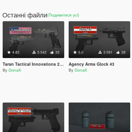
Останні файли
(Подивитися усі)
4.83
5 542
35
5.0
3 091
28
Taran Tactical Innovations 2011
Agency Arms Glock 43
By
DomaX
By
DomaX