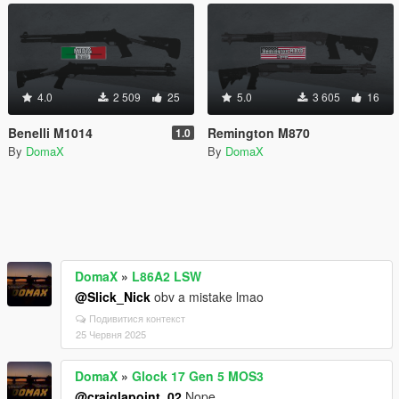
4.0
2 509
25
5.0
3 605
16
Benelli M1014
Remington M870
1.0
By
DomaX
By
DomaX
DomaX
»
L86A2 LSW
@Slick_Nick
obv a mistake lmao
Подивитися контекст
25 Червня 2025
DomaX
»
Glock 17 Gen 5 MOS3
@craiglapoint_02
Nope