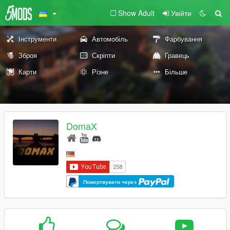
Show Adult
Увійти
Інструменти
Автомобіль
Фарбування
Зброя
Скріпти
Гравець
Карти
Різне
Більше
DomaX
Пожертвувати через