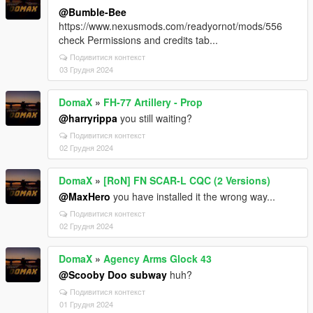
@Bumble-Bee
https://www.nexusmods.com/readyornot/mods/556
check Permissions and credits tab...
Подивитися контекст
03 Грудня 2024
DomaX
»
FH-77 Artillery - Prop
@harryrippa
you still waiting?
Подивитися контекст
02 Грудня 2024
DomaX
»
[RoN] FN SCAR-L CQC (2 Versions)
@MaxHero
you have installed it the wrong way...
Подивитися контекст
02 Грудня 2024
DomaX
»
Agency Arms Glock 43
@Scooby Doo subway
huh?
Подивитися контекст
01 Грудня 2024