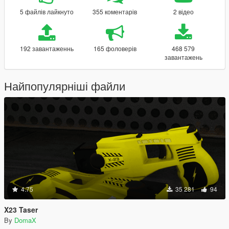
5 файлів лайкнуто
355 коментарів
2 відео
192 завантаженнь
165 фоловерів
468 579
завантажень
Найпопулярніші файли
4.75
35 281
94
X23 Taser
By
DomaX