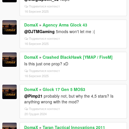
Подивитися контекст
16 Березня 2025
DomaX
»
Agency Arms Glock 43
@DJTMGaming
5mods won't let me :(
Подивитися контекст
16 Березня 2025
DomaX
»
Crashed BlackHawk [YMAP / FiveM]
Is this just one prop? xD
Подивитися контекст
16 Березня 2025
DomaX
»
Glock 17 Gen 5 MOS3
@Pimp21
probably not, but why the 4,5 stars? Is
anything wrong with the mod?
Подивитися контекст
20 Грудня 2024
DomaX
»
Taran Tactical Innovations 2011