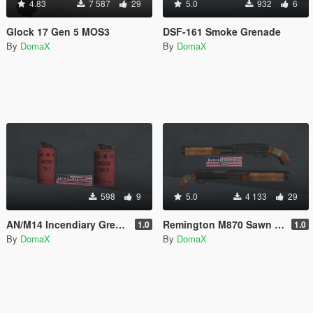
4.83
7 587
29
5.0
932
6
Glock 17 Gen 5 MOS3
DSF-161 Smoke Grenade
By
DomaX
By
DomaX
598
9
5.0
4 133
29
AN/M14 Incendiary Grenade
Remington M870 Sawn Off
1.0
1.0
By
DomaX
By
DomaX