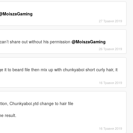
@MoiszaGaming
27 Травня 2019
I can’t share out without his permission
@MoiszaGaming
26 Травня 2019
e it to beard file then mix up with chunkyaboi short curly hair, it
16 Травня 2019
tion, Chunkyaboi.ytd change to hair file
e result.
16 Травня 2019