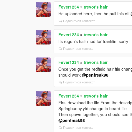
Fever1234
»
trevor's hair
He uploaded here, then he pull this off
Подивитися контекст
Fever1234
»
trevor's hair
Its rogun’s hair mod for franklin, sorry 
Подивитися контекст
Fever1234
»
trevor's hair
Once you get the redfield hair file chang
should work
@penfreak98
Подивитися контекст
Fever1234
»
trevor's hair
First download the file From the descrip
Springbunny.ytd change to beard file
Then spawn together, you should see th
@penfreak98
Подивитися контекст