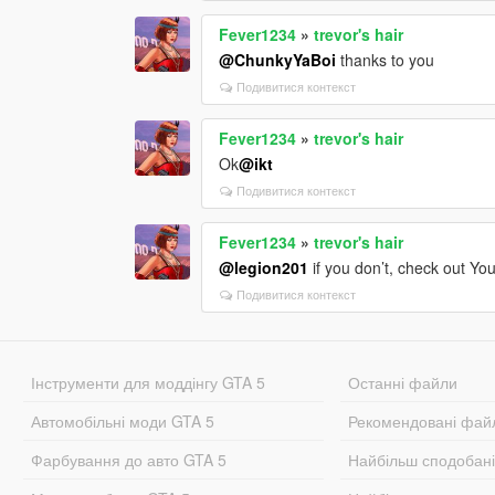
Fever1234
»
trevor's hair
@ChunkyYaBoi
thanks to you
Подивитися контекст
Fever1234
»
trevor's hair
Ok
@ikt
Подивитися контекст
Fever1234
»
trevor's hair
@legion201
if you don’t, check out Yo
Подивитися контекст
Інструменти для моддінгу GTA 5
Останні файли
Автомобільні моди GTA 5
Рекомендовані фай
Фарбування до авто GTA 5
Найбільш сподобан