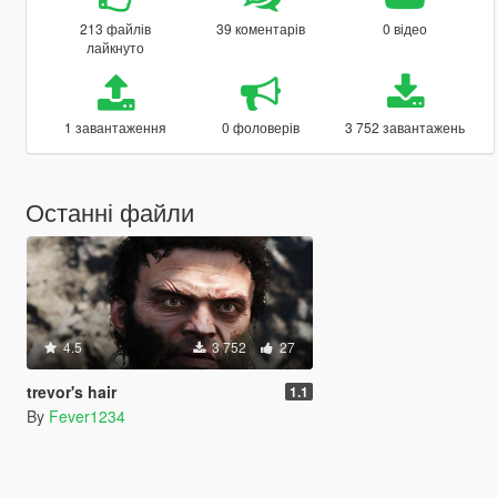
213 файлів
39 коментарів
0 відео
лайкнуто
1 завантаження
0 фоловерів
3 752 завантажень
Останні файли
4.5
3 752
27
trevor's hair
1.1
By
Fever1234