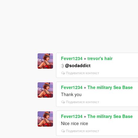
Fever1234
»
trevor's hair
:)
@sodaddict
Подивитися контекст
Fever1234
»
The military Sea Base
Thank you
Подивитися контекст
Fever1234
»
The military Sea Base
Nice nice nice
Подивитися контекст