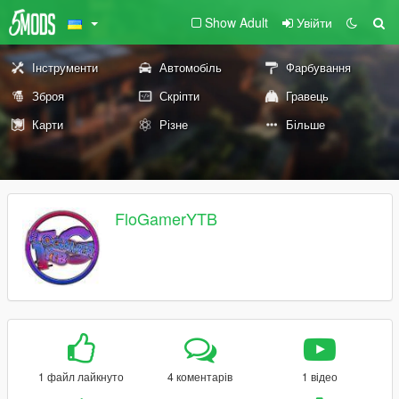
Show Adult
Увійти
Інструменти
Автомобіль
Фарбування
Зброя
Скріпти
Гравець
Карти
Різне
Більше
FloGamerYTB
1 файл лайкнуто
4 коментарів
1 відео