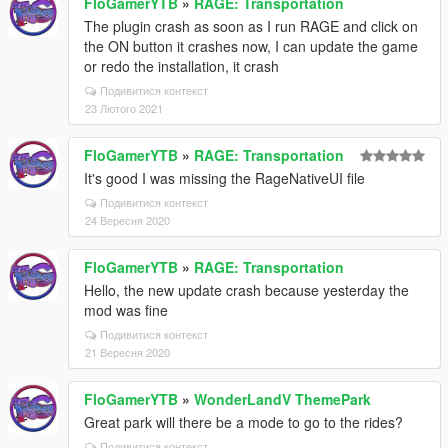
FloGamerYTB
»
RAGE: Transportation
The plugin crash as soon as I run RAGE and click on
the ON button it crashes now, I can update the game
or redo the installation, it crash
Подивитися контекст
23 Лютого 2021
FloGamerYTB
»
RAGE: Transportation
It's good I was missing the RageNativeUI file
Подивитися контекст
24 Вересня 2020
FloGamerYTB
»
RAGE: Transportation
Hello, the new update crash because yesterday the
mod was fine
Подивитися контекст
21 Вересня 2020
FloGamerYTB
»
WonderLandV ThemePark
Great park will there be a mode to go to the rides?
Подивитися контекст