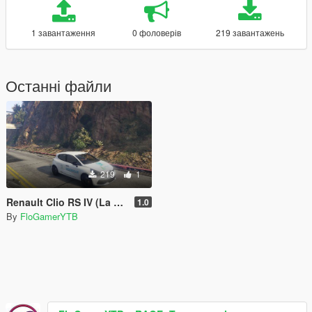
1 завантаження
0 фоловерів
219 завантажень
Останні файли
219
1
Renault Clio RS IV (La Voix Du Nord)
1.0
By
FloGamerYTB