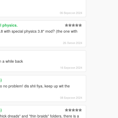
06 Вересня 2024
l physics.
.8 with special physics 3.8" mod? (the one with
26 Липня 2024
 a while back
16 Березня 2024
)
o no problem! dis shii fiya, keep up wit the
08 Березня 2024
)
hick dreads" and "thin braids" folders, there is a