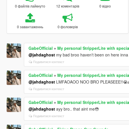
0 файлів лайкнуто
12 коментарів
0 відео
0 завантаженнь
0 фоловерів
GabeOfficial
»
My personal StripperLite with specia
@jahdaghost
my bad broo haven't been on here inna
Подивитися контекст
GabeOfficial
»
My personal StripperLite with specia
@jahdaghost
LMFAOAOO NOO BRO PLEASEEE!!😭
Подивитися контекст
GabeOfficial
»
My personal StripperLite with specia
@jahdaghost
ayy bro.. that aint me😳
Подивитися контекст