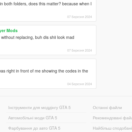
n both folders, does this matter? because when I
07 Березня 2024
ayer Mods
ithout replacing, buh dis shii look mad
07 Березня 2024
t was right in front of me showing the codes in the
04 Березня 2024
Інструменти для моддінгу GTA 5
Останні файли
Автомобільні моди GTA 5
Рекомендовані фай
Фарбування до авто GTA 5
Найбільш сподобан