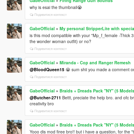
GabeOfficial
»
Firing Range Gun Sounds
why is esai the thumbnail😭
Подивитися контекст
GabeOfficial
»
My personal StripperLite with specia
is this mod compatible with your "Mp_f_female -Thick 3
the wonder woman outfit) or no?
Подивитися контекст
GabeOfficial
»
Miranda - Cop and Ranger Remesh
@BloodQueen15
😭 sum shii you made a comment on
Подивитися контекст
GabeOfficial
»
Braids + Dreads Pack ''NY'' (5 Models
@Butcher-2711
Bettt, preciate the help bro. and ofc br
creativity bro
Подивитися контекст
GabeOfficial
»
Braids + Dreads Pack ''NY'' (5 Models
Yooo dis mod firee bro!! but i have a question, for the "t