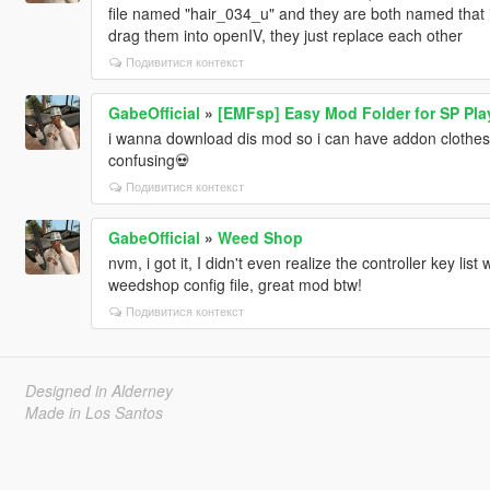
file named "hair_034_u" and they are both named that i
drag them into openIV, they just replace each other
Подивитися контекст
GabeOfficial
»
[EMFsp] Easy Mod Folder for SP Pl
i wanna download dis mod so i can have addon clothes w
confusing💀
Подивитися контекст
GabeOfficial
»
Weed Shop
nvm, i got it, I didn't even realize the controller key lis
weedshop config file, great mod btw!
Подивитися контекст
Designed in Alderney
Made in Los Santos