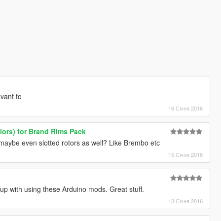
evant to
16 Січня 2016
olors) for Brand Rims Pack
maybe even slotted rotors as well? Like Brembo etc
15 Січня 2016
p with using these Arduino mods. Great stuff.
13 Січня 2016