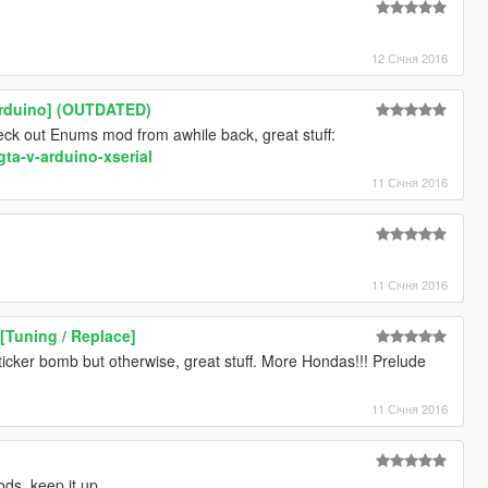
12 Січня 2016
Arduino] (OUTDATED)
check out Enums mod from awhile back, great stuff:
ta-v-arduino-xserial
11 Січня 2016
o
11 Січня 2016
[Tuning / Replace]
icker bomb but otherwise, great stuff. More Hondas!!! Prelude
11 Січня 2016
ods, keep it up.