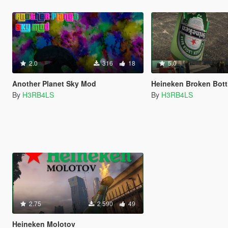
2.0
316
18
5.0
Another Planet Sky Mod
Heineken Broken Bott
By
H3RB4LS
By
H3RB4LS
2.75
2 590
49
Heineken Molotov