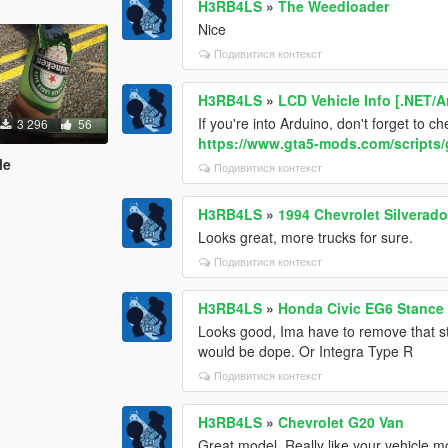
H3RB4LS
»
The Weedloader
Nice
Подивитися контекст
H3RB4LS
»
LCD Vehicle Info [.NET/
If you're into Arduino, don't forget to 
3 296
56
https://www.gta5-mods.com/scripts/g
le
Подивитися контекст
H3RB4LS
»
1994 Chevrolet Silverad
Looks great, more trucks for sure.
Подивитися контекст
H3RB4LS
»
Honda Civic EG6 Stance 
Looks good, Ima have to remove that st
would be dope. Or Integra Type R
Подивитися контекст
H3RB4LS
»
Chevrolet G20 Van
Great model. Really like your vehicle m