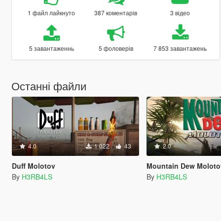
1 файл лайкнуто
387 коментарів
3 відео
5 завантаженнь
5 фоловерів
7 853 завантажень
Останні файли
4.0
1 022
43
2.0
Duff Molotov
Mountain Dew Moloto
By
H3RB4LS
By
H3RB4LS