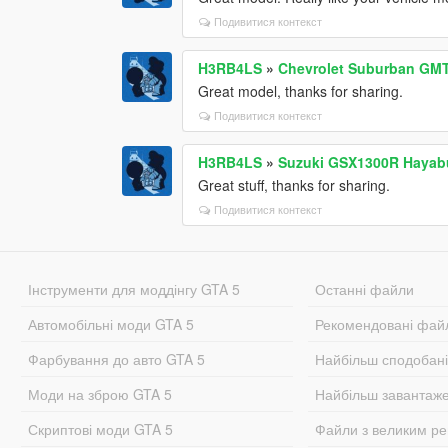
Подивитися контекст
H3RB4LS
»
Chevrolet Suburban GMT
Great model, thanks for sharing.
Подивитися контекст
H3RB4LS
»
Suzuki GSX1300R Hayab
Great stuff, thanks for sharing.
Подивитися контекст
Інструменти для моддінгу GTA 5
Останні файли
Автомобільні моди GTA 5
Рекомендовані фай
Фарбування до авто GTA 5
Найбільш сподобан
Моди на зброю GTA 5
Найбільш завантаж
Скриптові моди GTA 5
Файли з великим р