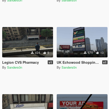
By
Sanders0n
By
Sanders0n
434
9
670
13
Legion CVS Pharmacy
UK Echowood Shopping Plaza
v1
v1
By
Sanders0n
By
Sanders0n