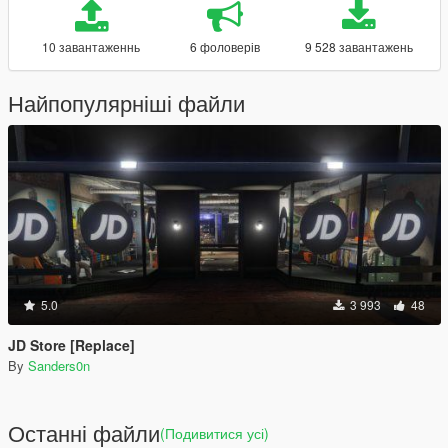
10 завантаженнь
6 фоловерів
9 528 завантажень
Найпопулярніші файли
5.0
3 993
48
JD Store [Replace]
By
Sanders0n
Останні файли
(Подивитися усі)