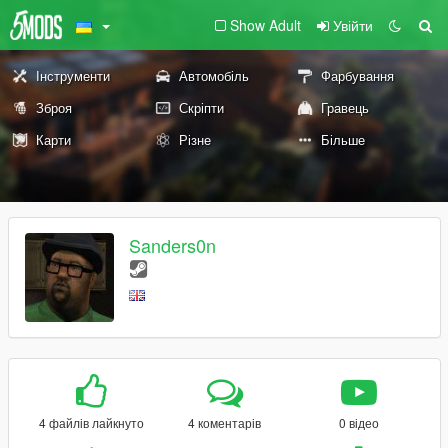
Show Adult
Увійти
Інструменти
Автомобіль
Фарбування
Зброя
Скріпти
Гравець
Карти
Різне
Більше
Sanders0n
4 файлів лайкнуто
4 коментарів
0 відео