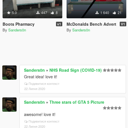
5.0
447
8
1 640
21
Boots Pharmacy
McDonalds Bench Advert
v1
V1
By
Sanders0n
By
Sanders0n
Sanders0n
»
NHS Road Sign (COVID-19)
Great idea! love it!
Подивитися контекст
22 Липня 2020
Sanders0n
»
Three stars of GTA 5 Picture
awesome! love it!
Подивитися контекст
22 Липня 2020