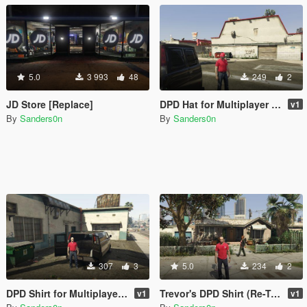
5.0
3 993
48
249
2
JD Store [Replace]
DPD Hat for Multiplayer Ped
v1
By
Sanders0n
By
Sanders0n
307
3
5.0
234
2
DPD Shirt for Multiplayer Ped
Trevor's DPD Shirt (Re-Texture)
v1
v1