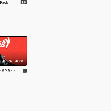
 Pack
1.0
776
20
r MP Male
1