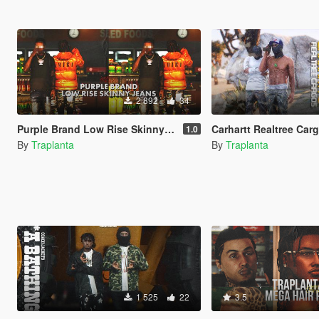
2 892
34
Purple Brand Low Rise Skinny Jeans for MP Male
Carhartt Realtree Cargos 
1.0
By
Traplanta
By
Traplanta
1 525
22
3.5