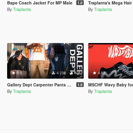
Bape Coach Jacket For MP Male
Traplanta's Mega Hair
1.0
By
Traplanta
By
Traplanta
5.0
4 236
63
4.83
Gallery Dept Carpenter Pants For MP Male
MSCHF Wavy Baby fo
1.0
By
Traplanta
By
Traplanta