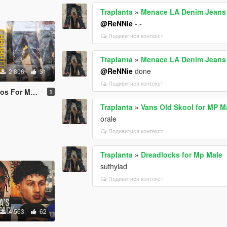
Traplanta
»
Menace LA Denim Jeans 
@ReNNie
-.-
Подивитися контекст
Traplanta
»
Menace LA Denim Jeans 
@ReNNie
done
2 806
31
Подивитися контекст
For MP Male
1
Traplanta
»
Vans Old Skool for MP M
orale
Подивитися контекст
Traplanta
»
Dreadlocks for Mp Male
suthylad
Подивитися контекст
4 563
62