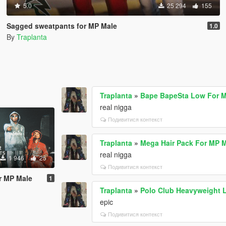
5.0
25 294
155
Sagged sweatpants for MP Male
1.0
By
Traplanta
Traplanta
»
Bape BapeSta Low For 
real nigga
Подивитися контекст
Traplanta
»
Mega Hair Pack For MP 
real nigga
1 946
25
Подивитися контекст
or MP Male
1
Traplanta
»
Polo Club Heavyweight 
epic
Подивитися контекст