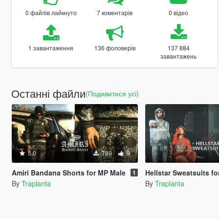
0 файлів лайкнуто
7 коментарів
0 відео
1 завантаження
136 фоловерів
137 884
завантажень
Останні файли
(Подивитися усі)
5.0
789
9
Amiri Bandana Shorts for MP Male
Hellstar Sweatsuits f
1
By
Traplanta
By
Traplanta