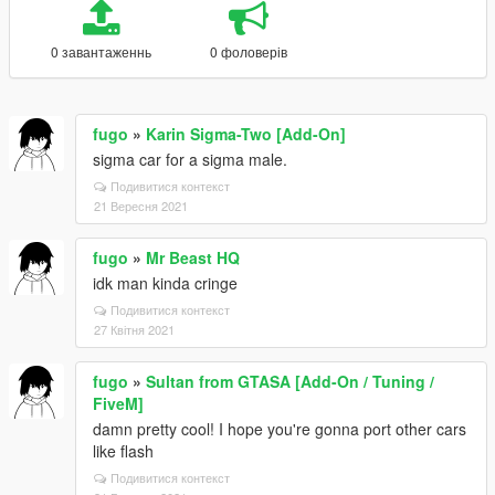
0 завантаженнь
0 фоловерів
fugo
»
Karin Sigma-Two [Add-On]
sigma car for a sigma male.
Подивитися контекст
21 Вересня 2021
fugo
»
Mr Beast HQ
idk man kinda cringe
Подивитися контекст
27 Квітня 2021
fugo
»
Sultan from GTASA [Add-On / Tuning /
FiveM]
damn pretty cool! I hope you're gonna port other cars
like flash
Подивитися контекст