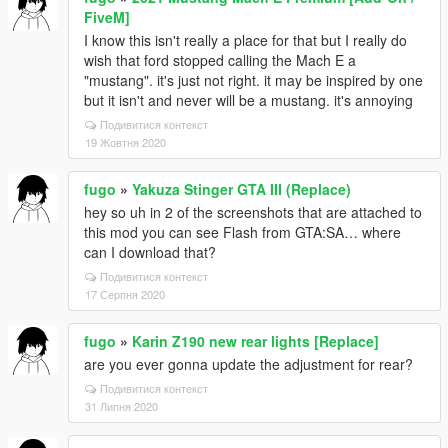
FiveM]
I know this isn't really a place for that but I really do
wish that ford stopped calling the Mach E a
"mustang". it's just not right. it may be inspired by one
but it isn't and never will be a mustang. it's annoying
Подивитися контекст
19 Жовтня 2020
fugo
»
Yakuza Stinger GTA III (Replace)
hey so uh in 2 of the screenshots that are attached to
this mod you can see Flash from GTA:SA… where
can I download that?
Подивитися контекст
17 Серпня 2020
fugo
»
Karin Z190 new rear lights [Replace]
are you ever gonna update the adjustment for rear?
Подивитися контекст
31 Липня 2020