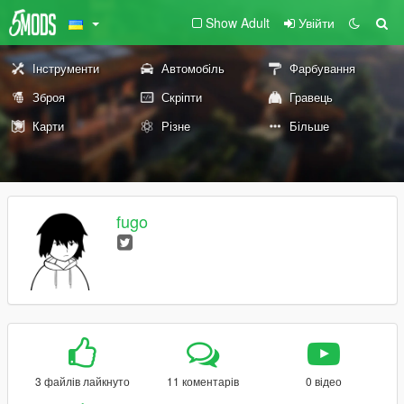
Show Adult
Увійти
Інструменти
Автомобіль
Фарбування
Зброя
Скріпти
Гравець
Карти
Різне
Більше
fugo
3 файлів лайкнуто
11 коментарів
0 відео