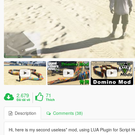
2.679
71
Đã tải về
Thích
Description
Comments (38)
Hi, here is my second useless* mod, using LUA Plugin for Script 