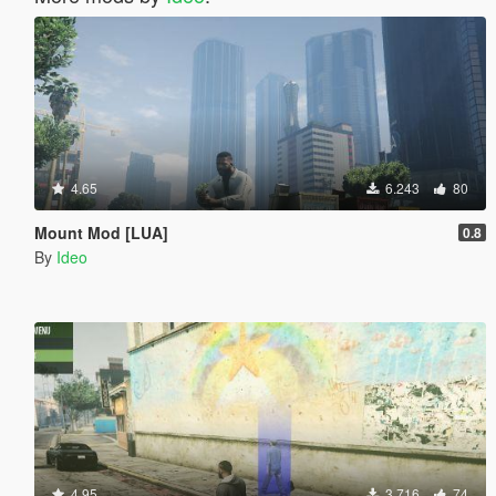
4.65
6.243
80
Mount Mod [LUA]
0.8
By
Ideo
4.95
3.716
74