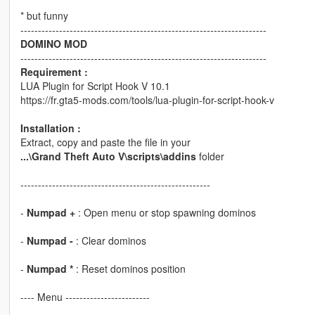
* but funny
----------------------------------------------------------------------
DOMINO MOD
----------------------------------------------------------------------
Requirement :
LUA Plugin for Script Hook V 10.1
https://fr.gta5-mods.com/tools/lua-plugin-for-script-hook-v
Installation :
Extract, copy and paste the file in your
...\Grand Theft Auto V\scripts\addins
folder
------------------------------------------------------
-
Numpad +
: Open menu or stop spawning dominos
-
Numpad -
: Clear dominos
-
Numpad *
: Reset dominos position
---- Menu ------------------------