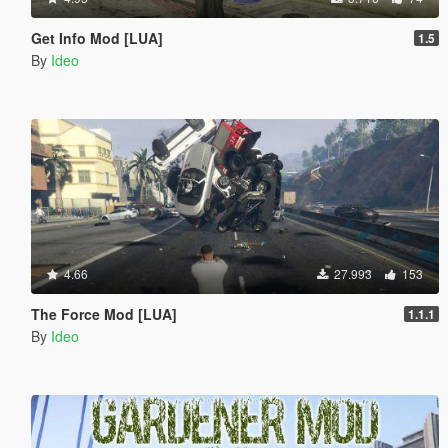
Get Info Mod [LUA]
1.5
By
Ideo
4.66
27.993
153
The Force Mod [LUA]
1.1.1
By
Ideo