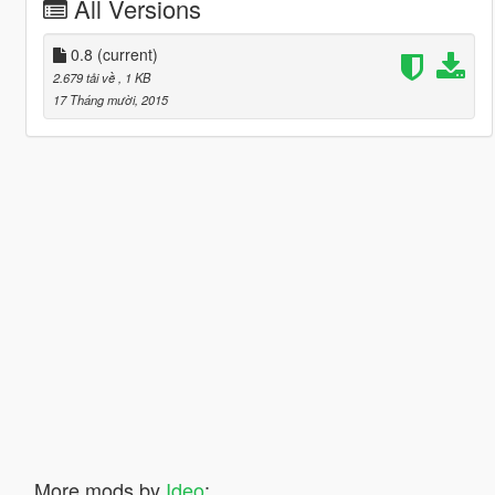
All Versions
0.8
(current)
2.679 tải về
, 1 KB
17 Tháng mười, 2015
More mods by
Ideo
: