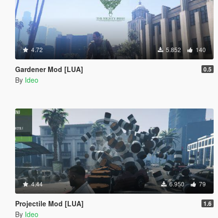
4.72
5.852
140
Gardener Mod [LUA]
0.5
By
Ideo
4.44
6.950
79
Projectile Mod [LUA]
1.6
By
Ideo