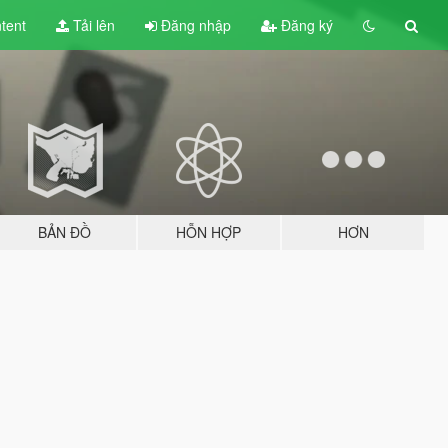
tent
Tải lên
Đăng nhập
Đăng ký
BẢN ĐỒ
HỖN HỢP
HƠN