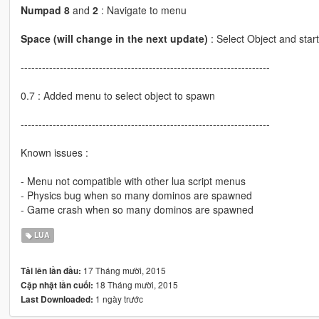
Numpad 8
and
2
: Navigate to menu
Space (will change in the next update)
: Select Object and sta
----------------------------------------------------------------------
0.7 : Added menu to select object to spawn
----------------------------------------------------------------------
Known issues :
- Menu not compatible with other lua script menus
- Physics bug when so many dominos are spawned
- Game crash when so many dominos are spawned
LUA
17 Tháng mười, 2015
Tải lên lần đầu:
18 Tháng mười, 2015
Cập nhật lần cuối:
1 ngày trước
Last Downloaded: