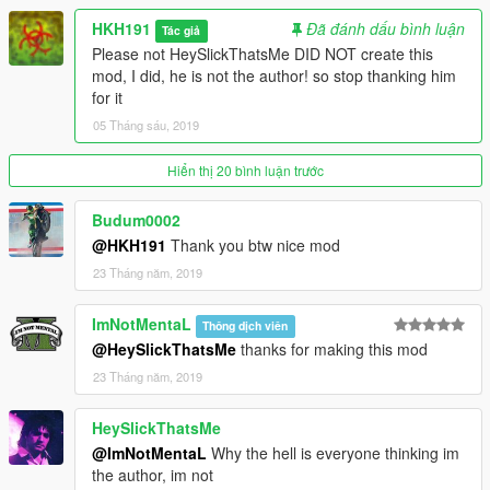
HKH191
Đã đánh dấu bình luận
Tác giả
Please not HeySlickThatsMe DID NOT create this
mod, I did, he is not the author! so stop thanking him
for it
05 Tháng sáu, 2019
Hiển thị 20 bình luận trước
Budum0002
@HKH191
Thank you btw nice mod
23 Tháng năm, 2019
ImNotMentaL
Thông dịch viên
@HeySlickThatsMe
thanks for making this mod
23 Tháng năm, 2019
HeySlickThatsMe
@ImNotMentaL
Why the hell is everyone thinking im
the author, im not