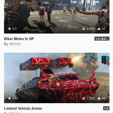
5.0
3.450
65
Biker Melee In SP
1.2 (Addon Bike Support)
By
HKH191
4.83
1.920
46
Limited Vehicle Ammo
1.0