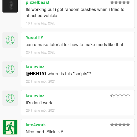
pixzelbeast
Its working but i got random crashes when i tried to
attached vehicle
16 Tháng bảy, 2020
YusufTY
can u make tutorial for how to make mods like that
20 Tháng bảy, 2020
krulevicz
@HKH191
where is this "scripts"?
22 Tháng một, 2021
krulevicz
It's don't work
26 Tháng một, 2021
late4work
Nice mod, Slick! :-P