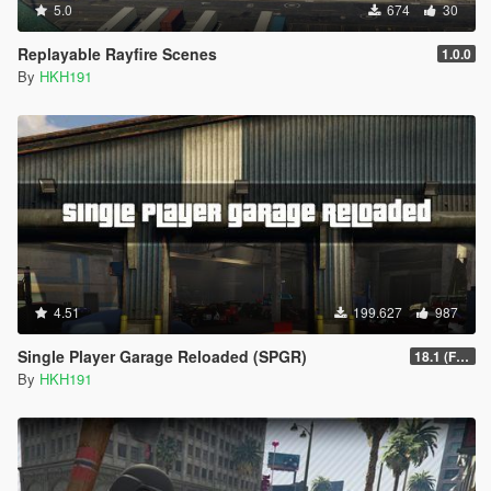
5.0
674
30
Replayable Rayfire Scenes
1.0.0
By
HKH191
4.51
199.627
987
Single Player Garage Reloaded (SPGR)
18.1 (Fixed HKHModHelper Folder being Corrupt)
By
HKH191