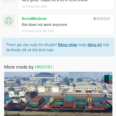
25 Tháng tám, 2023
ScordModerat
this does not work anymore
05 Tháng mười một, 2025
Tham gia vào cuộc trò chuyện!
Đăng nhập
hoặc
đăng ký
một
tài khoản để có thể bình luận.
More mods by
HKH191
: