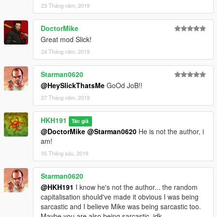
23 Tháng năm, 2019
DoctorMike
Great mod Slick!
24 Tháng năm, 2019
Starman0620
@HeySlickThatsMe
GoOd JoB!!
27 Tháng năm, 2019
HKH191
Tác giả
@DoctorMike
@Starman0620
He is not the author, i
am!
05 Tháng sáu, 2019
Starman0620
@HKH191
I know he's not the author... the random
capitalisation should've made it obvious I was being
sarcastic and I believe Mike was being sarcastic too.
Maybe you are also being sarcastic, idk.