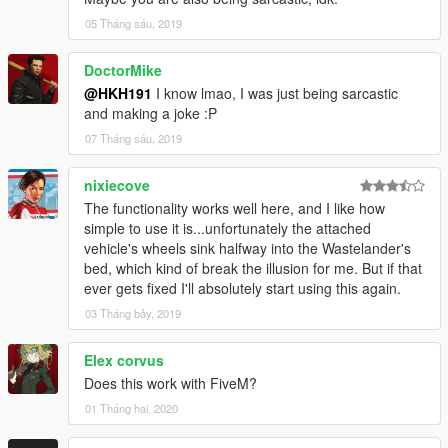
05 Tháng sáu, 2019
DoctorMike
@HKH191
I know lmao, I was just being sarcastic
and making a joke :P
07 Tháng sáu, 2019
nixiecove
The functionality works well here, and I like how
simple to use it is...unfortunately the attached
vehicle's wheels sink halfway into the Wastelander's
bed, which kind of break the illusion for me. But if that
ever gets fixed I'll absolutely start using this again.
03 Tháng bảy, 2019
Elex corvus
Does this work with FiveM?
01 Tháng hai, 2020