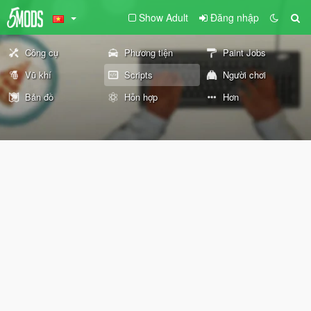
Show Adult
Đăng nhập
Công cụ
Phương tiện
Paint Jobs
Vũ khí
Scripts
Người chơi
Bản đồ
Hỗn hợp
Hơn