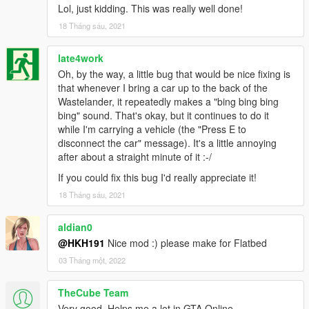
Lol, just kidding. This was really well done!
18 Tháng sáu, 2021
late4work
Oh, by the way, a little bug that would be nice fixing is
that whenever I bring a car up to the back of the
Wastelander, it repeatedly makes a "bing bing bing
bing" sound. That's okay, but it continues to do it
while I'm carrying a vehicle (the "Press E to
disconnect the car" message). It's a little annoying
after about a straight minute of it :-/
If you could fix this bug I'd really appreciate it!
18 Tháng sáu, 2021
aldian0
@HKH191
Nice mod :) please make for Flatbed
03 Tháng một, 2022
TheCube Team
Very good. Helps me a lot in GTA Online