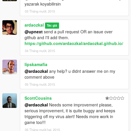
yazarak koyabilirsin
03 Tháng mười, 2015
ardaozkal
Tác giả
@upnext
send a pull request OR an issue over
github and I'll add them.
https://github.com/ardaozkal/ardaozkal.github.io/
04 Tháng mười, 2015
lipskamafia
@ardaozkal
any help? u didnt answer me on my
comment above
05 Tháng mười, 2015
ScottCousins
@ardaozkal
Needs some improvement please,
serious improvement, it is quite buggy and keeps
triggering off my virus alert! Needs more work in
game too!!!
05 Tháng mười hai, 2015