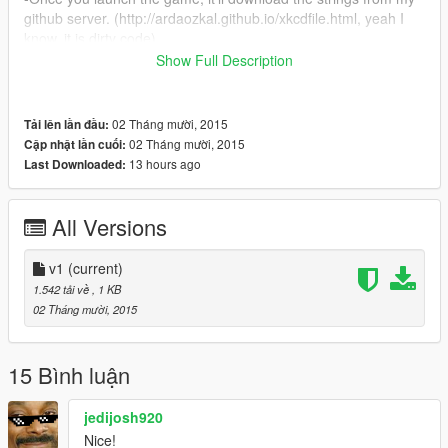
github server. (http://ardaozkal.github.io/xkcdfile.html, yeah I
know, it is dirty code)
Show Full Description
FYI
For the realisticity of the FPS effect, it only counts the people
you shoot to kill, not the ones you ride over, chop etc.
02 Tháng mười, 2015
Tải lên lần đầu:
02 Tháng mười, 2015
Cập nhật lần cuối:
13 hours ago
Last Downloaded:
All Versions
v1
(current)
1.542 tải về
, 1 KB
02 Tháng mười, 2015
15 Bình luận
jedijosh920
Nice!