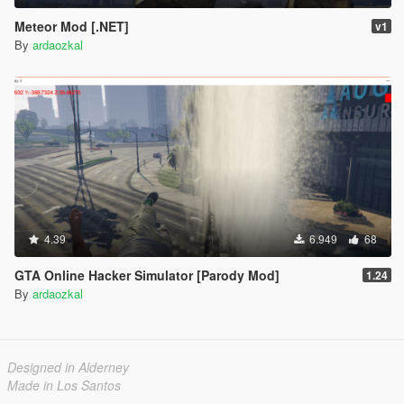
Meteor Mod [.NET]
v1
By
ardaozkal
4.39
6.949
68
GTA Online Hacker Simulator [Parody Mod]
1.24
By
ardaozkal
Designed in Alderney
Made in Los Santos