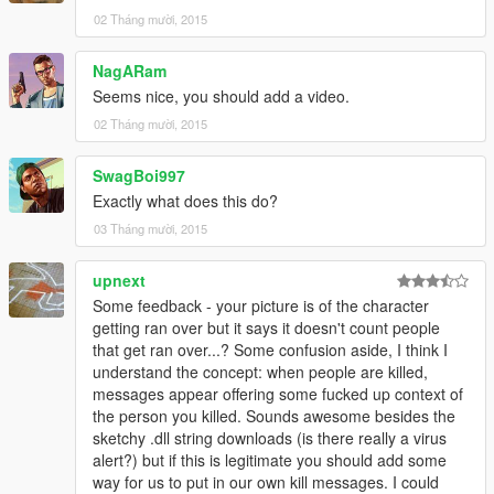
02 Tháng mười, 2015
NagARam
Seems nice, you should add a video.
02 Tháng mười, 2015
SwagBoi997
Exactly what does this do?
03 Tháng mười, 2015
upnext
Some feedback - your picture is of the character
getting ran over but it says it doesn't count people
that get ran over...? Some confusion aside, I think I
understand the concept: when people are killed,
messages appear offering some fucked up context of
the person you killed. Sounds awesome besides the
sketchy .dll string downloads (is there really a virus
alert?) but if this is legitimate you should add some
way for us to put in our own kill messages. I could