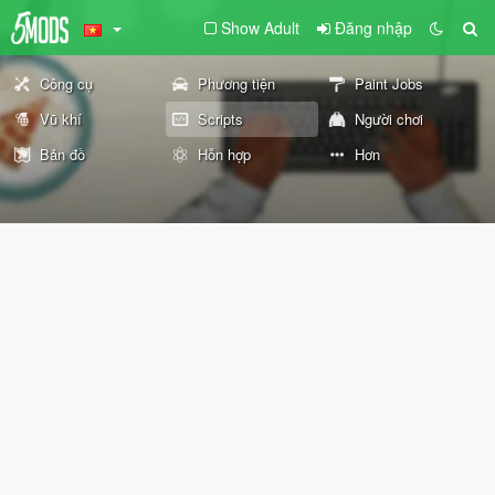
Show Adult
Đăng nhập
Công cụ
Phương tiện
Paint Jobs
Vũ khí
Scripts
Người chơi
Bản đồ
Hỗn hợp
Hơn