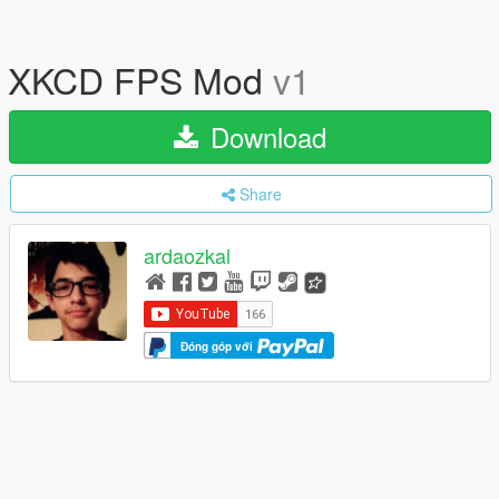
XKCD FPS Mod
v1
Download
Share
ardaozkal
Đóng góp với