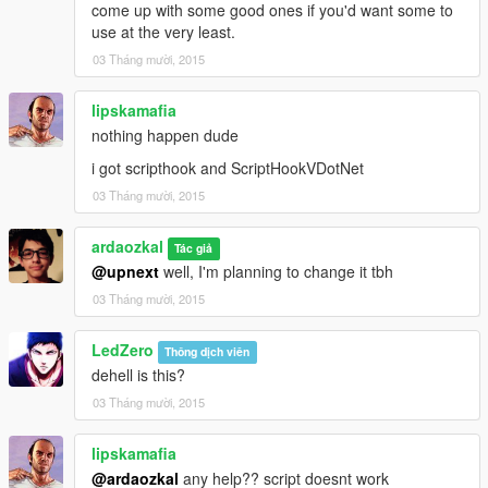
come up with some good ones if you'd want some to
use at the very least.
03 Tháng mười, 2015
lipskamafia
nothing happen dude
i got scripthook and ScriptHookVDotNet
03 Tháng mười, 2015
ardaozkal
Tác giả
@upnext
well, I'm planning to change it tbh
03 Tháng mười, 2015
LedZero
Thông dịch viên
dehell is this?
03 Tháng mười, 2015
lipskamafia
@ardaozkal
any help?? script doesnt work