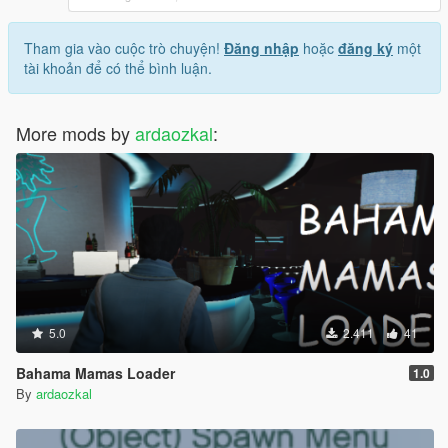
Tham gia vào cuộc trò chuyện!
Đăng nhập
hoặc
đăng ký
một
tài khoản để có thể bình luận.
More mods by
ardaozkal
:
5.0
2.411
41
Bahama Mamas Loader
1.0
By
ardaozkal