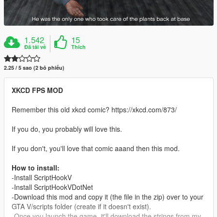
1.542
15
Đã tải về
Thích
2.25 / 5 sao (2 bỏ phiếu)
XKCD FPS MOD
Remember this old xkcd comic? https://xkcd.com/873/
If you do, you probably will love this.
If you don't, you'll love that comic aaand then this mod.
How to install:
-Install ScriptHookV
-Install ScriptHookVDotNet
-Download this mod and copy it (the file in the zip) over to your
GTA V/scripts folder (create if it doesn't exist).
-Once you launch the game, it'll download the strings from my