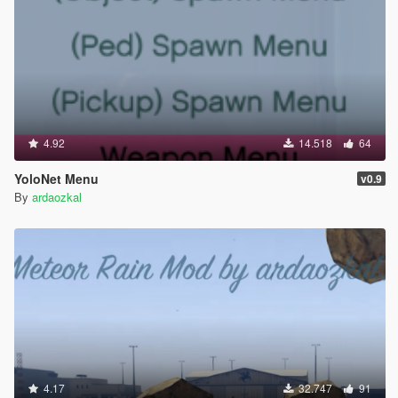
4.92
14.518
64
YoloNet Menu
v0.9
By
ardaozkal
4.17
32.747
91