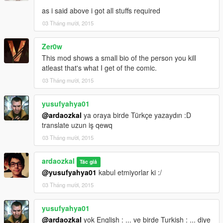
as i said above i got all stuffs required
03 Tháng mười, 2015
Zer0w
This mod shows a small bio of the person you kill
atleast that's what I get of the comic.
03 Tháng mười, 2015
yusufyahya01
@ardaozkal
ya oraya birde Türkçe yazaydın :D
translate uzun iş qewq
03 Tháng mười, 2015
ardaozkal
Tác giả
@yusufyahya01
kabul etmiyorlar ki :/
03 Tháng mười, 2015
yusufyahya01
@ardaozkal
yok English : ... ve birde Turkish : ... diye