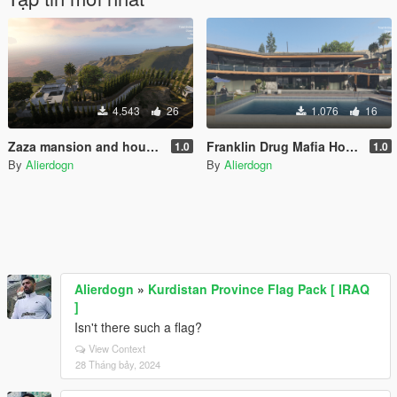
4.543
26
1.076
16
Zaza mansion and house interior [Menyoo]
Franklin Drug Mafia House (Menyoo)
1.0
1.0
By
Alierdogn
By
Alierdogn
Alierdogn
»
Kurdistan Province Flag Pack [ IRAQ
]
Isn't there such a flag?
View Context
28 Tháng bảy, 2024