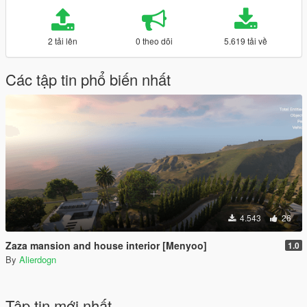
2 tải lên
0 theo dõi
5.619 tải về
Các tập tin phổ biến nhất
4.543
26
Zaza mansion and house interior [Menyoo]
1.0
By
Alierdogn
Tập tin mới nhất