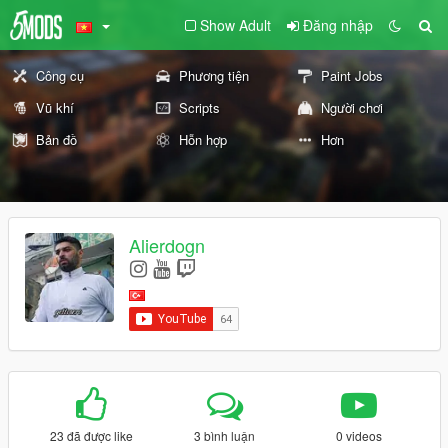
Show Adult
Đăng nhập
Công cụ
Phương tiện
Paint Jobs
Vũ khí
Scripts
Người chơi
Bản đồ
Hỗn hợp
Hơn
Alierdogn
23 đã được like
3 bình luận
0 videos