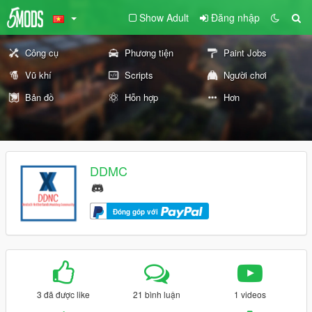
Show Adult
Đăng nhập
Công cụ
Phương tiện
Paint Jobs
Vũ khí
Scripts
Người chơi
Bản đồ
Hỗn hợp
Hơn
DDMC
Đóng góp với
3 đã được like
21 bình luận
1 videos