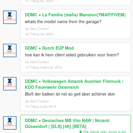
21 Tháng hai, 2020
DDMC
»
La Familia (mafia) Mansion(YMAP/FIVEM)
whats the model name from the garage?
View Context
08 Tháng hai, 2020
DDMC
»
Dutch EUP Mod
hoe kan ik hem client sided gebruiken voor fivem?
View Context
15 Tháng mười một, 2019
DDMC
»
Volkswagen Amarok Austrian Firetruck /
KDO Feuerwehr Österreich
Bloß der balken ist net so geil aber schöner skin
View Context
19 Tháng mười, 2019
DDMC
»
Deutsches MB Vito NAW | Notarzt
Düsseldorf | [ELS] [4K] [BETA]
Đã đánh dấu bình luận