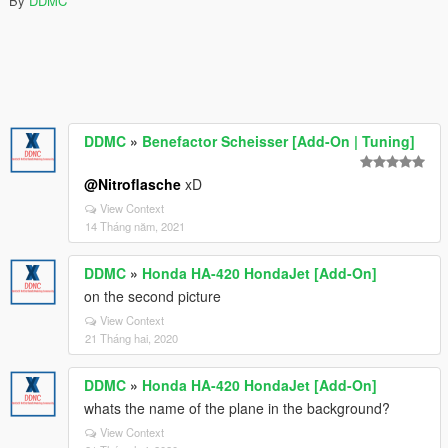
By
DDMC
DDMC
»
Benefactor Scheisser [Add-On | Tuning]
@Nitroflasche
xD
View Context
14 Tháng năm, 2021
DDMC
»
Honda HA-420 HondaJet [Add-On]
on the second picture
View Context
21 Tháng hai, 2020
DDMC
»
Honda HA-420 HondaJet [Add-On]
whats the name of the plane in the background?
View Context