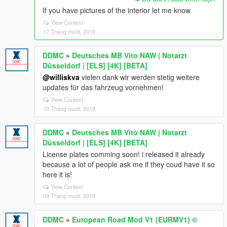
If you have pictures of the interior let me know
View Context
17 Tháng mười, 2019
DDMC
»
Deutsches MB Vito NAW | Notarzt
Düsseldorf | [ELS] [4K] [BETA]
@williskva
vielen dank wir werden stetig weitere
updates für das fahrzeug vornehmen!
View Context
10 Tháng mười, 2019
DDMC
»
Deutsches MB Vito NAW | Notarzt
Düsseldorf | [ELS] [4K] [BETA]
License plates comming soon! i released it already
because a lot of people ask me if they coud have it so
here it is!
View Context
09 Tháng mười, 2019
DDMC
»
European Road Mod V1 (EURMV1) ©