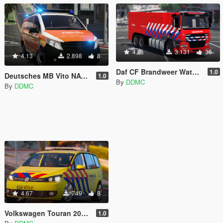
4.0
3.131
35
4.13
2.898
8
Daf CF Brandweer Water Wagen/Dutch Fire Water Truck [BETA] [4K] [REFLECTIVE]
1.0
Deutsches MB Vito NAW | Notarzt Düsseldorf | [ELS] [4K] [BETA]
1.0
By
DDMC
By
DDMC
4.67
749
8
Volkswagen Touran 2012 Dutch Rapid Responder [ELS] [REFLECTIVE]
1.0