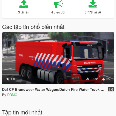
3 tải lên
4 theo dõi
6.778 tải về
Các tập tin phổ biến nhất
4.0
3.131
35
Daf CF Brandweer Water Wagen/Dutch Fire Water Truck [BETA] [4K] [REFLECTIVE]
1.0
By
DDMC
Tập tin mới nhất