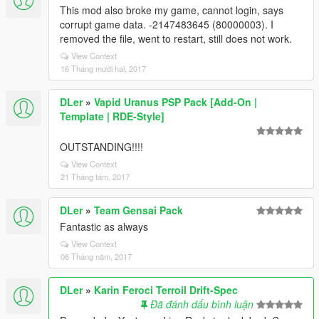
This mod also broke my game, cannot login, says
corrupt game data. -2147483645 (80000003). I
removed the file, went to restart, still does not work.
View Context
16 Tháng mười hai, 2017
DLer
»
Vapid Uranus PSP Pack [Add-On |
Template | RDE-Style]
OUTSTANDING!!!!
View Context
21 Tháng tám, 2017
DLer
»
Team Gensai Pack
Fantastic as always
View Context
06 Tháng năm, 2017
DLer
»
Karin Feroci Terroil Drift-Spec
Đã đánh dấu bình luận