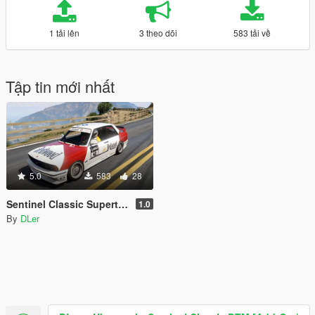
1 tải lên
3 theo dõi
583 tải về
Tập tin mới nhất
5.0
583
28
Sentinel Classic Supertouring Pack
1.0
By
DLer