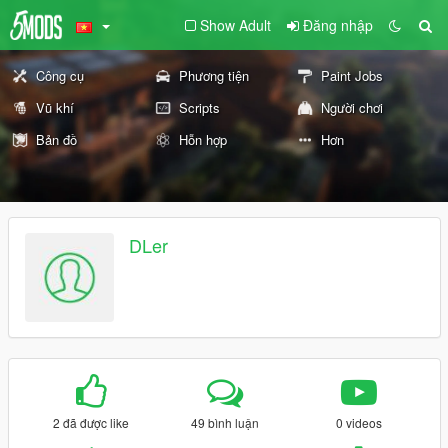
Show Adult
Đăng nhập
Công cụ
Phương tiện
Paint Jobs
Vũ khí
Scripts
Người chơi
Bản đồ
Hỗn hợp
Hơn
DLer
2 đã được like
49 bình luận
0 videos