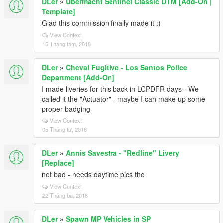
DLer
»
Ubermacht Sentinel Classic DTM [Add-On |
Template]
Glad this commission finally made it :)
View Context
15 Tháng tám, 2018
DLer
»
Cheval Fugitive - Los Santos Police
Department [Add-On]
I made liveries for this back in LCPDFR days - We
called it the "Actuator" - maybe I can make up some
proper badging
View Context
05 Tháng tư, 2018
DLer
»
Annis Savestra - "Redline" Livery
[Replace]
not bad - needs daytime pics tho
View Context
22 Tháng ba, 2018
DLer
»
Spawn MP Vehicles in SP