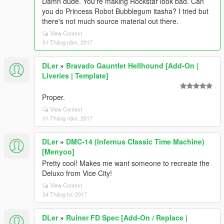
Damn dude. You're making Rockstar look bad. Can
you do Princess Robot Bubblegum itasha? I tried but
there's not much source material out there.
View Context
01 Tháng năm, 2017
DLer
»
Bravado Gauntlet Hellhound [Add-On |
Liveries | Template]
Proper.
View Context
01 Tháng năm, 2017
DLer
»
DMC-14 (Infernus Classic Time Machine)
[Menyoo]
Pretty cool! Makes me want someone to recreate the
Deluxo from Vice City!
View Context
24 Tháng tư, 2017
DLer
»
Ruiner FD Spec [Add-On / Replace |