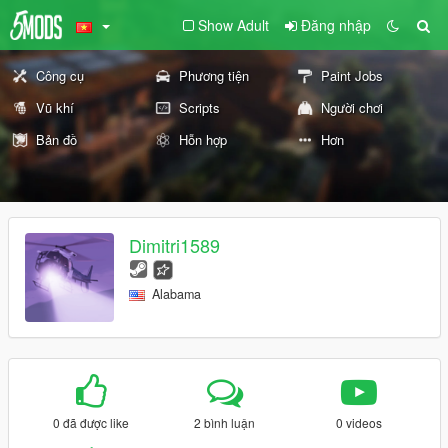
Show Adult
Đăng nhập
Công cụ
Phương tiện
Paint Jobs
Vũ khí
Scripts
Người chơi
Bản đồ
Hỗn hợp
Hơn
Dimitri1589
Alabama
0 đã được like
2 bình luận
0 videos