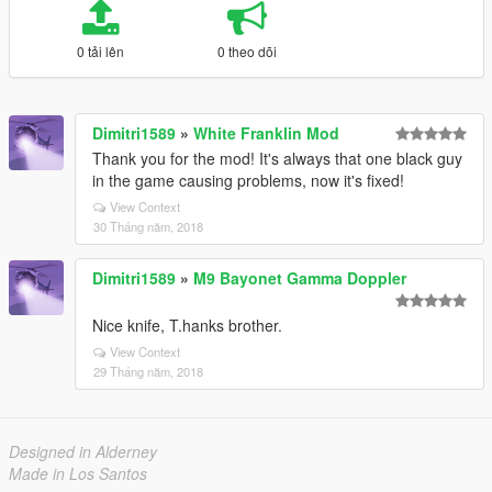
0 tải lên
0 theo dõi
Dimitri1589
»
White Franklin Mod
Thank you for the mod! It's always that one black guy
in the game causing problems, now it's fixed!
View Context
30 Tháng năm, 2018
Dimitri1589
»
M9 Bayonet Gamma Doppler
Nice knife, T.hanks brother.
View Context
29 Tháng năm, 2018
Designed in Alderney
Made in Los Santos