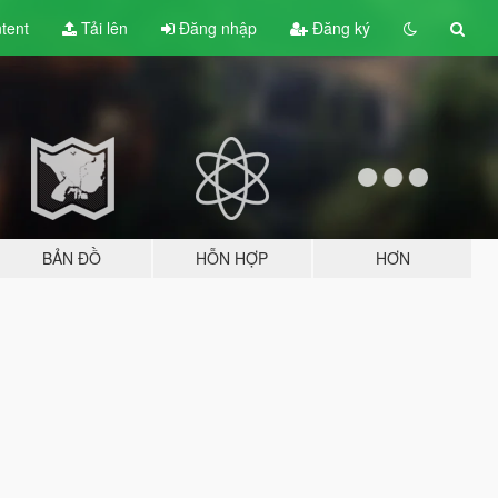
tent
Tải lên
Đăng nhập
Đăng ký
BẢN ĐỒ
HỖN HỢP
HƠN