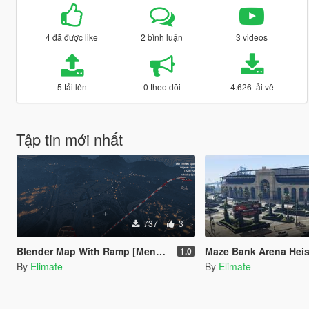
4 đã được like
2 bình luận
3 videos
5 tải lên
0 theo dõi
4.626 tải về
Tập tin mới nhất
737
3
Blender Map With Ramp [Menyoo]
Maze Bank Arena Heist (Miss
1.0
By
Elimate
By
Elimate