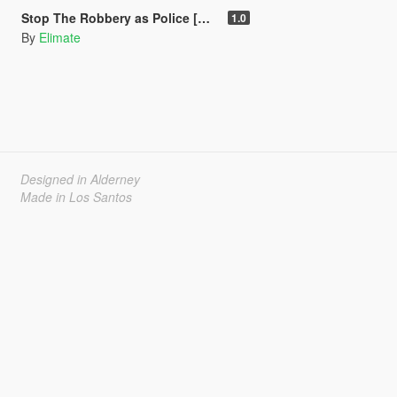
Stop The Robbery as Police [Mission Maker]
1.0
By
Elimate
Designed in Alderney
Made in Los Santos