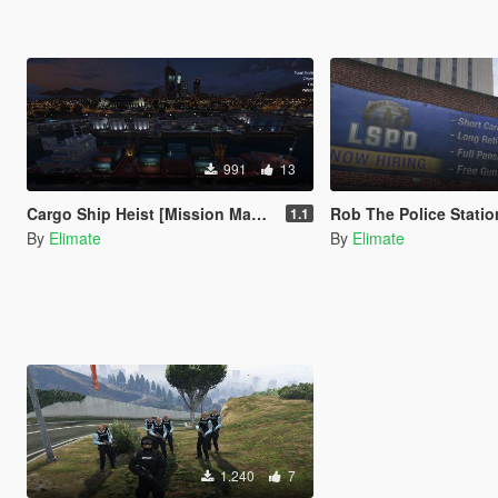
991
13
Cargo Ship Heist [Mission Maker]
Rob The Police Station [Miss
1.1
By
Elimate
By
Elimate
1.240
7