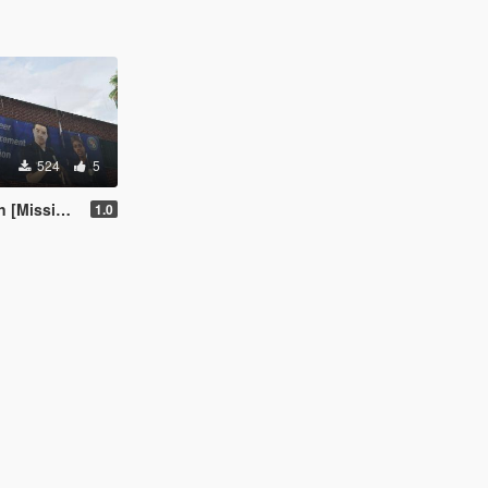
524
5
ion Maker]
1.0