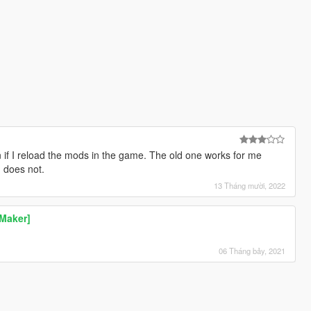
 if I reload the mods in the game. The old one works for me
 does not.
13 Tháng mười, 2022
 Maker]
06 Tháng bảy, 2021