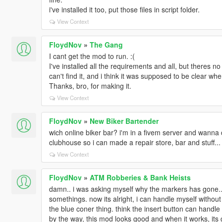
i've installed it too, put those files in script folder.
View Context
FloydNov
»
The Gang
I cant get the mod to run. :(
I've installed all the requirements and all, but theres no
can't find it, and i think it was supposed to be clear whe
Thanks, bro, for making it.
View Context
FloydNov
»
New Biker Bartender
wich online biker bar? i'm in a fivem server and wanna 
clubhouse so i can made a repair store, bar and stuff...
View Context
FloydNov
»
ATM Robberies & Bank Heists
damn.. i was asking myself why the markers has gone...
somethings. now its alright, i can handle myself withou
the blue coner thing. think the insert button can handle i
by the way, this mod looks good and when it works, its 