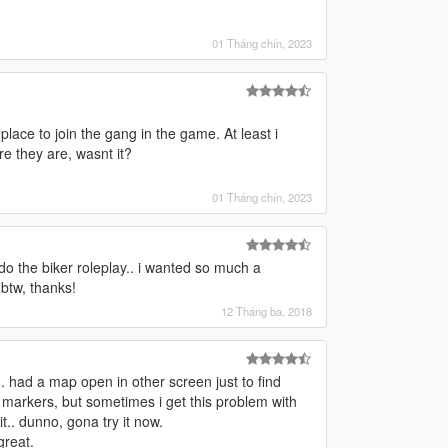
01 Tháng chín, 2023
 place to join the gang in the game. At least i
re they are, wasnt it?
01 Tháng chín, 2023
do the biker roleplay.. i wanted so much a
 btw, thanks!
12 Tháng ba, 2018
 had a map open in other screen just to find
t markers, but sometimes i get this problem with
t.. dunno, gona try it now.
great.