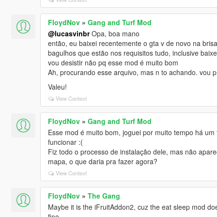
FloydNov
»
Gang and Turf Mod
@lucasvinbr
Opa, boa mano
então, eu baixei recentemente o gta v de novo na bris
bagulhos que estão nos requisitos tudo, inclusive baix
vou desistir não pq esse mod é muito bom
Ah, procurando esse arquivo, mas n to achando. vou pr
Valeu!
View Context
FloydNov
»
Gang and Turf Mod
Esse mod é muito bom, joguei por muito tempo há um 
funcionar :(
Fiz todo o processo de instalação dele, mas não apa
mapa, o que daria pra fazer agora?
View Context
FloydNov
»
The Gang
Maybe it is the iFruitAddon2, cuz the eat sleep mod doe
fine.