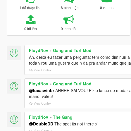
1 đã được like
16 bình luận
0 videos
0 tải lên
0 theo dõi
FloydNov
»
Gang and Turf Mod
Ah, deixa eu fazer uma pergunta: tem como diminuir a 
toda virou uma guerra que n da pra andar muito que ja 
View Context
FloydNov
»
Gang and Turf Mod
@lucasvinbr
AHHHH SALVOU! Fiz o lance de mudar a 
mano, valeu!
View Context
FloydNov
»
The Gang
@DoubleDD
The spot its not there :(
View Context