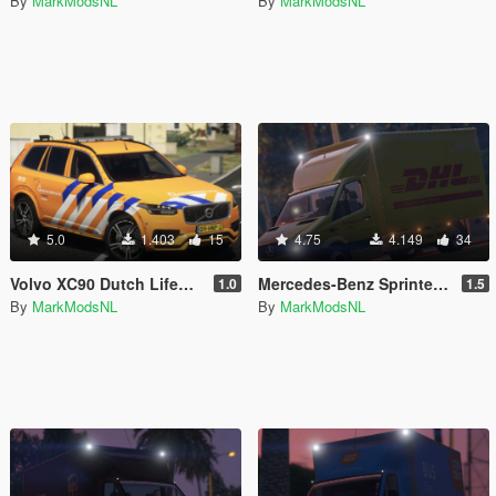
By
MarkModsNL
By
MarkModsNL
5.0
1.403
15
4.75
4.149
34
Volvo XC90 Dutch Lifeguard [4K]
Mercedes-Benz Sprinter DHL Paintjob [4K] [European Plates]
1.0
1.5
By
MarkModsNL
By
MarkModsNL