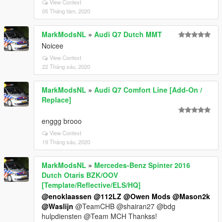
View Context
05 Tháng tám, 2020
MarkModsNL
»
Audi Q7 Dutch MMT
Noicee
View Context
22 Tháng sáu, 2020
MarkModsNL
»
Audi Q7 Comfort Line [Add-On /
Replace]
enggg brooo
View Context
19 Tháng sáu, 2020
MarkModsNL
»
Mercedes-Benz Spinter 2016
Dutch Otaris BZK/OOV
[Template/Reflective/ELS/HQ]
@enoklaassen
@112LZ
@Owen Mods
@Mason2k
@Waslijn
@TeamCHB @shairan27 @bdg
hulpdiensten @Team MCH Thankss!