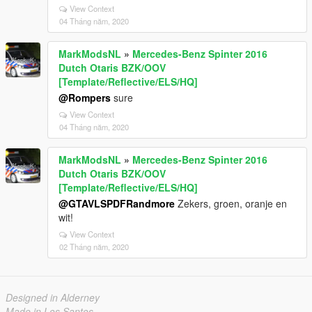
View Context
04 Tháng năm, 2020
MarkModsNL
»
Mercedes-Benz Spinter 2016
Dutch Otaris BZK/OOV
[Template/Reflective/ELS/HQ]
@Rompers
sure
View Context
04 Tháng năm, 2020
MarkModsNL
»
Mercedes-Benz Spinter 2016
Dutch Otaris BZK/OOV
[Template/Reflective/ELS/HQ]
@GTAVLSPDFRandmore
Zekers, groen, oranje en
wit!
View Context
02 Tháng năm, 2020
Designed in Alderney
Made in Los Santos