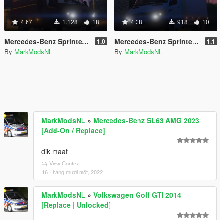
4.67
1.128
18
4.38
918
10
Mercedes-Benz Sprinter UPS Paintjob [4K] [Replace] [European Plates]
Mercedes-Benz Sprinter Coolblue paintjob [4K] [Replace]
1.0
1.1
By
MarkModsNL
By
MarkModsNL
MarkModsNL
»
Mercedes-Benz SL63 AMG 2023
[Add-On / Replace]
dik maat
View Context
16 Tháng mười một, 2022
MarkModsNL
»
Volkswagen Golf GTI 2014
[Replace | Unlocked]