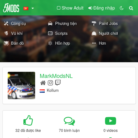
Show Adult
Đăng nhập
Công cụ
Phương tiện
Paint Jobs
Vũ khí
Scripts
Người chơi
Bản đồ
Hỗn hợp
Hơn
MarkModsNL
Kollum
32 đã được like
70 bình luận
0 videos