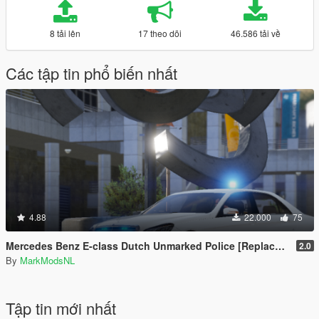
8 tải lên
17 theo dõi
46.586 tải về
Các tập tin phổ biến nhất
4.88
22.000
75
Mercedes Benz E-class Dutch Unmarked Police [Replace | ELS]
2.0
By
MarkModsNL
Tập tin mới nhất