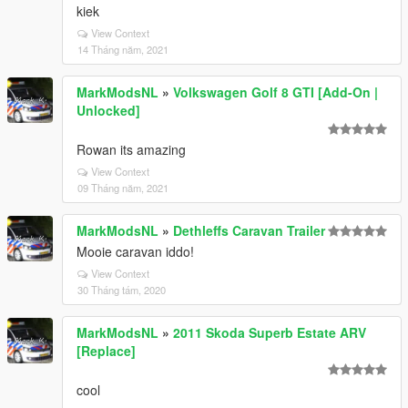
kiek
View Context
14 Tháng năm, 2021
MarkModsNL
»
Volkswagen Golf 8 GTI [Add-On |
Unlocked]
Rowan its amazing
View Context
09 Tháng năm, 2021
MarkModsNL
»
Dethleffs Caravan Trailer
Mooie caravan iddo!
View Context
30 Tháng tám, 2020
MarkModsNL
»
2011 Skoda Superb Estate ARV
[Replace]
cool