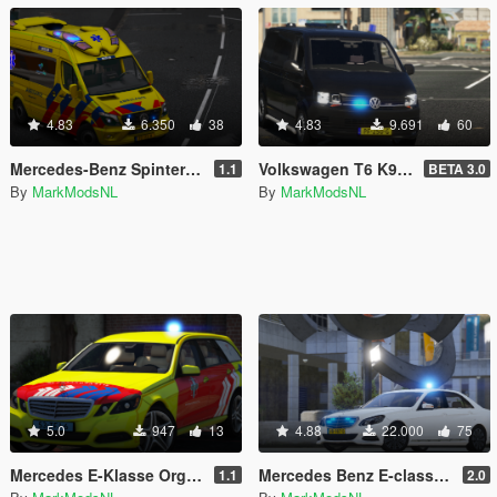
4.83
6.350
38
4.83
9.691
60
Mercedes-Benz Spinter 2016 Dutch Otaris BZK/OOV [Template/Reflective/ELS/HQ]
Volkswagen T6 K9 Unit [HQ/Replace]
1.1
BETA 3.0
By
MarkModsNL
By
MarkModsNL
5.0
947
13
4.88
22.000
75
Mercedes E-Klasse Orgaandonatie [4K/Reflective/Replace]
Mercedes Benz E-class Dutch Unmarked Police [Replace | ELS]
1.1
2.0