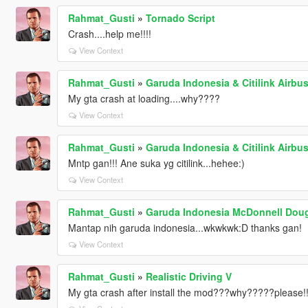
Rahmat_Gusti
»
Tornado Script
Crash....help me!!!!
View Context
Rahmat_Gusti
»
Garuda Indonesia & Citilink Airbu
My gta crash at loading....why????
View Context
Rahmat_Gusti
»
Garuda Indonesia & Citilink Airbu
Mntp gan!!! Ane suka yg citilink...hehee:)
View Context
Rahmat_Gusti
»
Garuda Indonesia McDonnell Doug
Mantap nih garuda indonesia...wkwkwk:D thanks gan!
View Context
Rahmat_Gusti
»
Realistic Driving V
My gta crash after install the mod???why?????please!!!