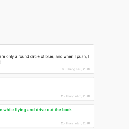
re only a round circle of blue, and when I push, I
!
05 Tháng sáu, 2016
25 Tháng năm, 2016
 while flying and drive out the back
25 Tháng năm, 2016