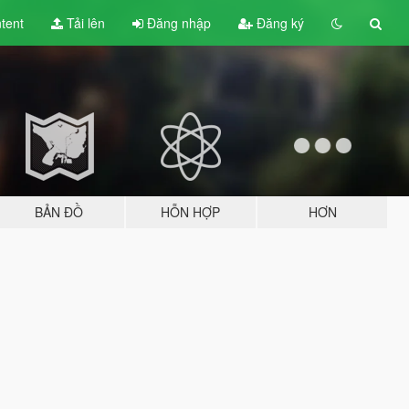
tent
Tải lên
Đăng nhập
Đăng ký
BẢN ĐỒ
HỖN HỢP
HƠN