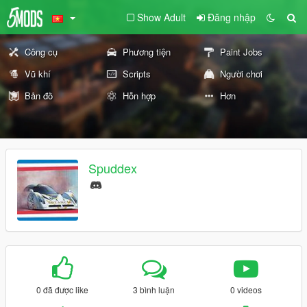
Show Adult
Đăng nhập
Công cụ
Phương tiện
Paint Jobs
Vũ khí
Scripts
Người chơi
Bản đồ
Hỗn hợp
Hơn
Spuddex
0 đã được like
3 bình luận
0 videos