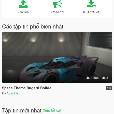
9 tải lên
1 theo dõi
6.347 tải về
Các tập tin phổ biến nhất
1.588
8
Space Theme Bugatti Bolide
1.0
By
Spuddex
Tập tin mới nhất
(Xem tất cả)