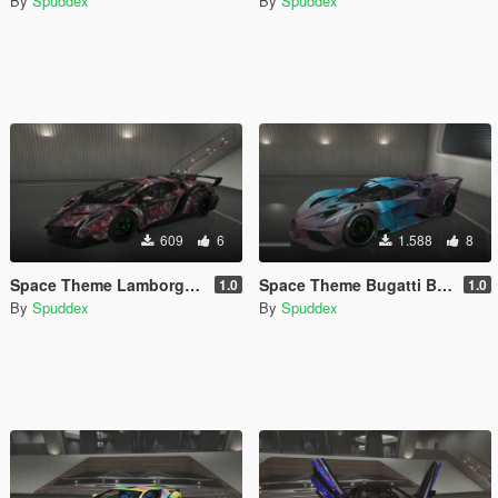
By
Spuddex
By
Spuddex
609
6
1.588
8
Space Theme Lamborghini Veneno
Space Theme Bugatti Bolide
1.0
1.0
By
Spuddex
By
Spuddex