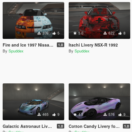
339
5
5.0
622
8
Fire and Ice 1997 Nissan Skyline GT-R R33 Livery
Itachi Livery NSX-R 1992
1.0
By
Spuddex
By
Spuddex
465
9
4.5
576
9
Galactic Astronaut Livery Koenigsegg Regera
Cotton Candy Livery for McLaren 765LT
1.0
1.0