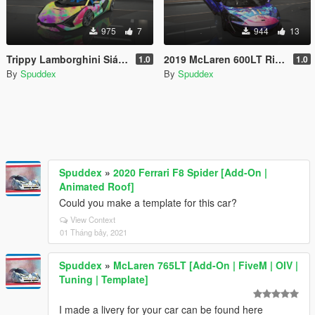
975
7
944
13
Trippy Lamborghini Sián FKP 37 Livery
2019 McLaren 600LT Rick and Morty Livery
1.0
1.0
By
Spuddex
By
Spuddex
Spuddex
»
2020 Ferrari F8 Spider [Add-On |
Animated Roof]
Could you make a template for this car?
View Context
01 Tháng bảy, 2021
Spuddex
»
McLaren 765LT [Add-On | FiveM | OIV |
Tuning | Template]
I made a livery for your car can be found here