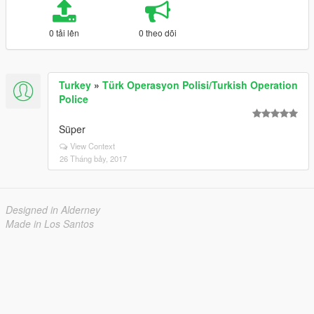
0 tải lên
0 theo dõi
Turkey
»
Türk Operasyon Polisi/Turkish Operation
Police
Süper
View Context
26 Tháng bảy, 2017
Designed in Alderney
Made in Los Santos