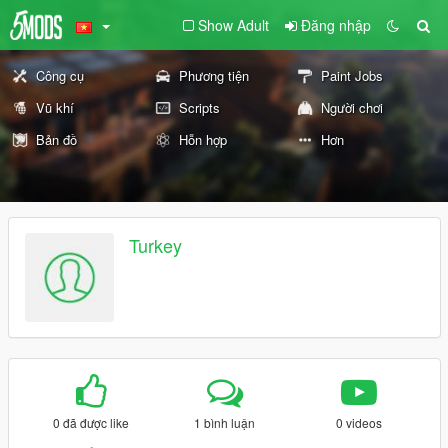
Show Adult
Đăng nhập
Công cụ
Phương tiện
Paint Jobs
Vũ khí
Scripts
Người chơi
Bản đồ
Hỗn hợp
Hơn
Turkey
0 đã được like
1 bình luận
0 videos