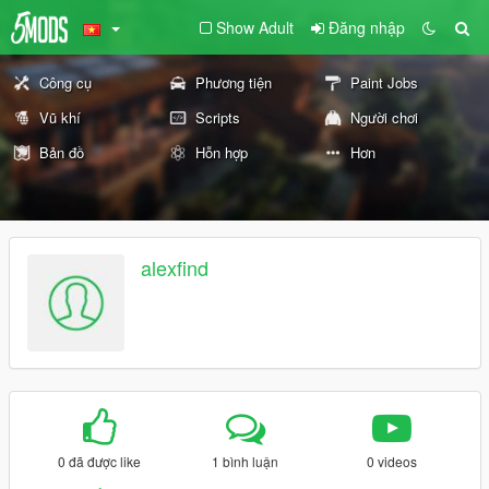
Show Adult
Đăng nhập
Công cụ
Phương tiện
Paint Jobs
Vũ khí
Scripts
Người chơi
Bản đồ
Hỗn hợp
Hơn
alexfind
0 đã được like
1 bình luận
0 videos