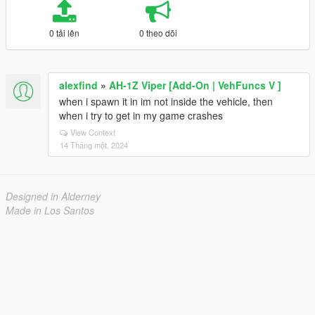
0 tải lên
0 theo dõi
alexfind
»
AH-1Z Viper [Add-On | VehFuncs V ]
when i spawn it in im not inside the vehicle, then
when i try to get in my game crashes
View Context
14 Tháng một, 2024
Designed in Alderney
Made in Los Santos