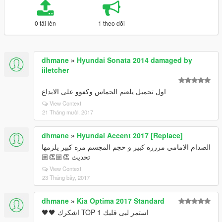
0 tải lên
1 theo dõi
dhmane
»
Hyundai Sonata 2014 damaged by
iiletcher
اول تحميل يلعنم الحماس وكفوو على الابداع
View Context
21 Tháng mười, 2017
dhmane
»
Hyundai Accent 2017 [Replace]
الصدام الامامي مررره كبير و حجم المجسم مره كبير يلزمها
تحديث 👏🏼👏🏼
View Context
23 Tháng bảy, 2017
dhmane
»
Kia Optima 2017 Standard
استمر لبى قلبك TOP 1 اشكرك 🖤🖤