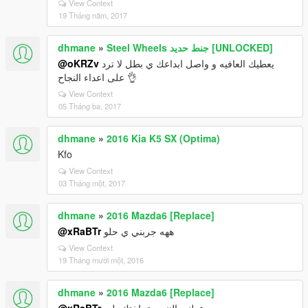
View Context
19 Tháng năm, 2017
dhmane
»
Steel Wheels جنط حديد [UNLOCKED]
@oKRZv
يعطيك العافيه و واصل ابداعك ي بطل لا ترد
على اعداء النجاح 👌
View Context
05 Tháng ba, 2017
dhmane
»
2016 Kia K5 SX (Optima)
Kfo
View Context
03 Tháng một, 2017
dhmane
»
2016 Mazda6 [Replace]
@xRaBTr
ههه جربني ي حلو
View Context
19 Tháng mười một, 2016
dhmane
»
2016 Mazda6 [Replace]