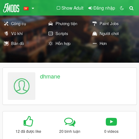
Show Adult
Đăng nhập
Công cụ
Phương tiện
Paint Jobs
Vũ khí
Scripts
Người chơi
Bản đồ
Hỗn hợp
Hơn
dhmane
12 đã được like
20 bình luận
0 videos