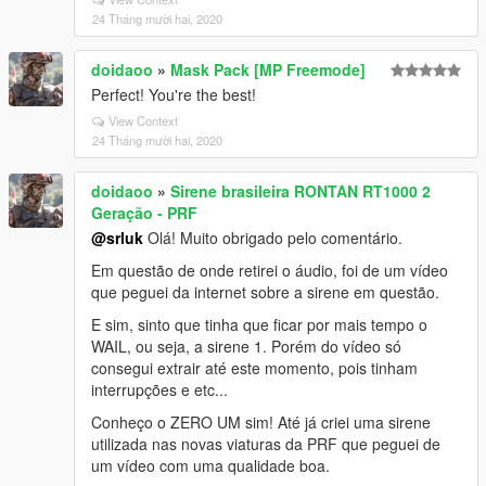
24 Tháng mười hai, 2020
doidaoo
»
Mask Pack [MP Freemode]
Perfect! You're the best!
View Context
24 Tháng mười hai, 2020
doidaoo
»
Sirene brasileira RONTAN RT1000 2
Geração - PRF
@srluk
Olá! Muito obrigado pelo comentário.
Em questão de onde retirei o áudio, foi de um vídeo
que peguei da internet sobre a sirene em questão.
E sim, sinto que tinha que ficar por mais tempo o
WAIL, ou seja, a sirene 1. Porém do vídeo só
consegui extrair até este momento, pois tinham
interrupções e etc...
Conheço o ZERO UM sim! Até já criei uma sirene
utilizada nas novas viaturas da PRF que peguei de
um vídeo com uma qualidade boa.