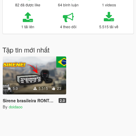
82 đã được like
64 bình luận
1 videos
1 tải lên
4 theo dõi
5.515 tải về
Tập tin mới nhất
5.0
5.515
23
Sirene brasileira RONTAN RT1000 2 Geração - PRF
2.0
By
doidaoo