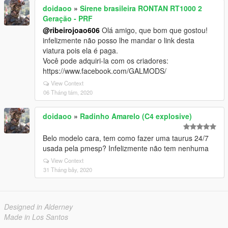
doidaoo
»
Sirene brasileira RONTAN RT1000 2
Geração - PRF
@ribeirojoao606
Olá amigo, que bom que gostou!
infelizmente não posso lhe mandar o link desta
viatura pois ela é paga.
Você pode adquiri-la com os criadores:
https://www.facebook.com/GALMODS/
View Context
06 Tháng tám, 2020
doidaoo
»
Radinho Amarelo (C4 explosive)
Belo modelo cara, tem como fazer uma taurus 24/7
usada pela pmesp? Infelizmente não tem nenhuma
View Context
31 Tháng bảy, 2020
Designed in Alderney
Made in Los Santos