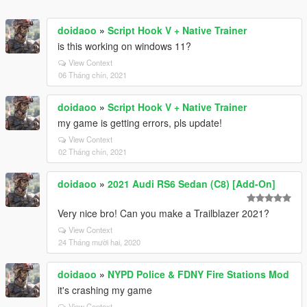
doidaoo
»
Script Hook V + Native Trainer
is this working on windows 11?
View Context
06 Tháng chín, 2021
doidaoo
»
Script Hook V + Native Trainer
my game is getting errors, pls update!
View Context
02 Tháng chín, 2021
doidaoo
»
2021 Audi RS6 Sedan (C8) [Add-On]
Very nice bro! Can you make a Trailblazer 2021?
View Context
24 Tháng mười hai, 2020
doidaoo
»
NYPD Police & FDNY Fire Stations Mod
it's crashing my game
View Context