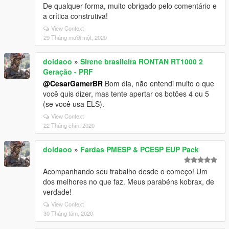
De qualquer forma, muito obrigado pelo comentário e
a crítica construtiva!
View Context
29 Tháng mười một, 2020
doidaoo
»
Sirene brasileira RONTAN RT1000 2
Geração - PRF
@CesarGamerBR
Bom dia, não entendi muito o que
você quis dizer, mas tente apertar os botões 4 ou 5
(se você usa ELS).
View Context
22 Tháng chín, 2020
doidaoo
»
Fardas PMESP & PCESP EUP Pack
Acompanhando seu trabalho desde o começo! Um
dos melhores no que faz. Meus parabéns kobrax, de
verdade!
View Context
30 Tháng tám, 2020