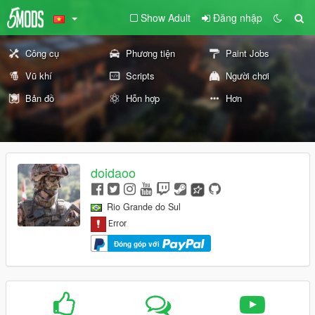
Show Adult
Đăng nhập
Công cụ
Phương tiện
Paint Jobs
Vũ khí
Scripts
Người chơi
Bản đồ
Hỗn hợp
Hơn
doidaoo
Rio Grande do Sul
Đóng góp với