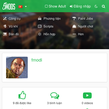
Show Adult
Đăng nhập
Công cụ
Phương tiện
Paint Jobs
Vũ khí
Scripts
Người chơi
Bản đồ
Hỗn hợp
Hơn
fmodi
9 đã được like
3 bình luận
0 videos