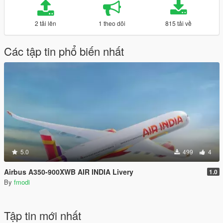
2 tải lên
1 theo dõi
815 tải về
Các tập tin phổ biến nhất
5.0
499
4
Airbus A350-900XWB AIR INDIA Livery
1.0
By
fmodi
Tập tin mới nhất