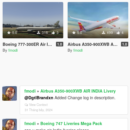
5.0
316
3
5.0
499
4
Boeing 777-300ER Air India One Livery
Airbus A350-900XWB AIR INDIA Livery
1.0
1.0
By
fmodi
By
fmodi
fmodi
»
Airbus A350-900XWB AIR INDIA Livery
@DgtlBrandxn
Added Change log in description.
View Context
31 Tháng bảy, 2024
fmodi
»
Boeing 747 Liveries Mega Pack