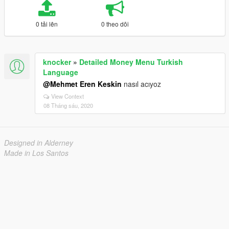
0 tải lên
0 theo dõi
knocker
»
Detailed Money Menu Turkish
Language
@Mehmet Eren Keskin
nasıl acıyoz
View Context
08 Tháng sáu, 2020
Designed in Alderney
Made in Los Santos