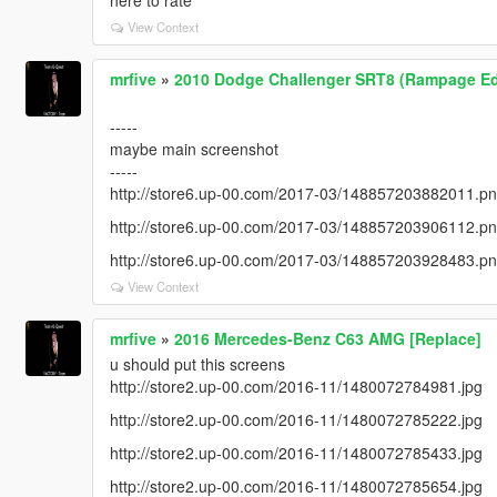
here to rate
View Context
mrfive
»
2010 Dodge Challenger SRT8 (Rampage Edit
-----
maybe main screenshot
-----
http://store6.up-00.com/2017-03/148857203882011.p
http://store6.up-00.com/2017-03/148857203906112.p
http://store6.up-00.com/2017-03/148857203928483.p
View Context
mrfive
»
2016 Mercedes-Benz C63 AMG [Replace]
u should put this screens
http://store2.up-00.com/2016-11/1480072784981.jpg
http://store2.up-00.com/2016-11/1480072785222.jpg
http://store2.up-00.com/2016-11/1480072785433.jpg
http://store2.up-00.com/2016-11/1480072785654.jpg