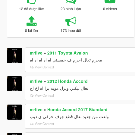
12 đã được like
23 bình luận
0 videos
0 tải lên
173 theo dõi
mrfive
»
2011 Toyota Avalon
مجرم تعال اجرم ف خمستي اه اه اه اه اه
View Context
mrfive
»
2012 Honda Accord
تعال نيكني ونزل مويه برا اه اخ اح
View Context
mrfive
»
Honda Accord 2017 Standard
ولعت من جديد تعال قطع جوف خرقي ي ذيب
View Context