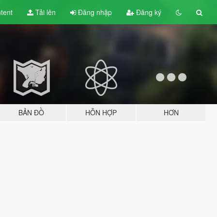
tent
Tải lên
Đăng nhập
Đăng ký
BẢN ĐỒ
HỖN HỢP
HƠN