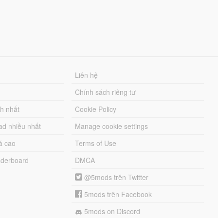
Liên hệ
Chính sách riêng tư
ch nhất
Cookie Policy
ad nhiều nhất
Manage cookie settings
á cao
Terms of Use
derboard
DMCA
@5mods trên Twitter
5mods trên Facebook
5mods on Discord