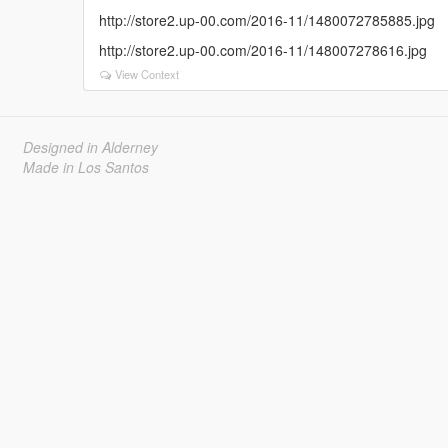
http://store2.up-00.com/2016-11/1480072785885.jpg
http://store2.up-00.com/2016-11/148007278616.jpg
View Context
Designed in Alderney
Made in Los Santos