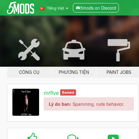
5mods on Discord
Tiếng Việt
CÔNG CỤ
PHƯƠNG TIỆN
PAINT JOBS
mrfive
Banned
Lý do ban:
Spamming, rude behavior.