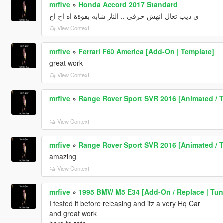
mrfive
»
Honda Accord 2017 Standard
ي ذيب تعال انهش خرقي .. النار شابه بقوةة اه اخ اح
View Context
mrfive
»
Ferrari F60 America [Add-On | Template]
great work
View Context
mrfive
»
Range Rover Sport SVR 2016 [Animated / 
...
View Context
mrfive
»
Range Rover Sport SVR 2016 [Animated / 
amazing
View Context
mrfive
»
1995 BMW M5 E34 [Add-On / Replace | Tun
I tested it before releasing and itz a very Hq Car
and great work