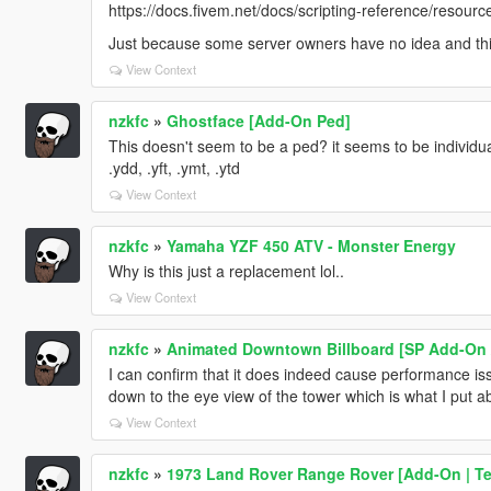
https://docs.fivem.net/docs/scripting-reference/resour
Just because some server owners have no idea and this
View Context
nzkfc
»
Ghostface [Add-On Ped]
This doesn't seem to be a ped? it seems to be individual
.ydd, .yft, .ymt, .ytd
View Context
nzkfc
»
Yamaha YZF 450 ATV - Monster Energy
Why is this just a replacement lol..
View Context
nzkfc
»
Animated Downtown Billboard [SP Add-On 
I can confirm that it does indeed cause performance iss
down to the eye view of the tower which is what I put ab
View Context
nzkfc
»
1973 Land Rover Range Rover [Add-On | Tem