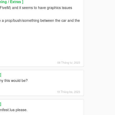
ing / Extras ]
r FiveM) and it seems to have graphics issues
e a prop/bush/something between the car and the
08 Tháng tư, 2023
]
hy this would be?
19 Tháng ba, 2023
]
ifest.lua please.