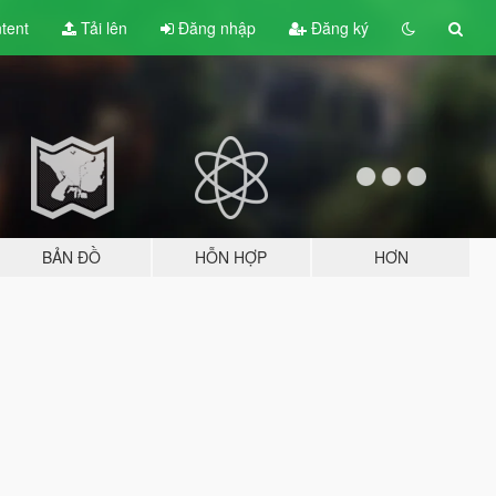
tent
Tải lên
Đăng nhập
Đăng ký
BẢN ĐỒ
HỖN HỢP
HƠN