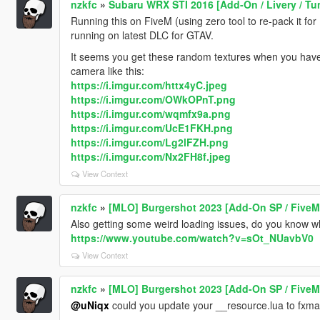
nzkfc
»
Subaru WRX STI 2016 [Add-On / Livery / Tun
Running this on FiveM (using zero tool to re-pack it fo
running on latest DLC for GTAV.
It seems you get these random textures when you hav
camera like this:
https://i.imgur.com/httx4yC.jpeg
https://i.imgur.com/OWkOPnT.png
https://i.imgur.com/wqmfx9a.png
https://i.imgur.com/UcE1FKH.png
https://i.imgur.com/Lg2lFZH.png
https://i.imgur.com/Nx2FH8f.jpeg
View Context
nzkfc
»
[MLO] Burgershot 2023 [Add-On SP / FiveM
Also getting some weird loading issues, do you know w
https://www.youtube.com/watch?v=sOt_NUavbV0
View Context
nzkfc
»
[MLO] Burgershot 2023 [Add-On SP / FiveM
@uNiqx
could you update your __resource.lua to fxman