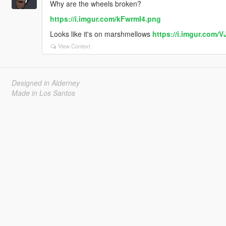
Why are the wheels broken?
https://i.imgur.com/kFwrmI4.png
Looks like it's on marshmellows
https://i.imgur.com/
View Context
Designed in Alderney
Made in Los Santos