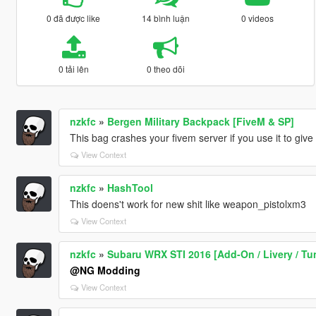
0 đã được like
14 bình luận
0 videos
0 tải lên
0 theo dõi
nzkfc
»
Bergen Military Backpack [FiveM & SP]
This bag crashes your fivem server if you use it to giv
View Context
nzkfc
»
HashTool
This doens't work for new shit like weapon_pistolxm3
View Context
nzkfc
»
Subaru WRX STI 2016 [Add-On / Livery / Tun
@NG Modding
View Context