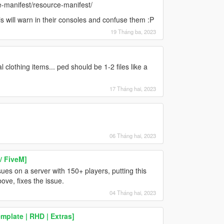
ce-manifest/resource-manifest/
 will warn in their consoles and confuse them :P
19 Tháng ba, 2023
 clothing items... ped should be 1-2 files like a
17 Tháng hai, 2023
06 Tháng hai, 2023
/ FiveM]
ues on a server with 150+ players, putting this
ove, fixes the issue.
04 Tháng hai, 2023
plate | RHD | Extras]