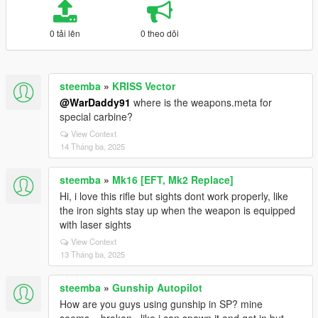
0 tải lên
0 theo dõi
steemba
»
KRISS Vector
@WarDaddy91
where is the weapons.meta for
special carbine?
View Context
14 Tháng ba, 2025
steemba
»
Mk16 [EFT, Mk2 Replace]
Hi, i love this rifle but sights dont work properly, like
the iron sights stay up when the weapon is equipped
with laser sights
View Context
13 Tháng ba, 2025
steemba
»
Gunship Autopilot
How are you guys using gunship in SP? mine