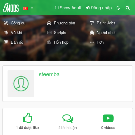
Show Adult
Đăng nhập
Công cụ
Phương tiện
Paint Jobs
Vũ khí
Scripts
Người chơi
Bản đồ
Hỗn hợp
Hơn
steemba
1 đã được like
4 bình luận
0 videos