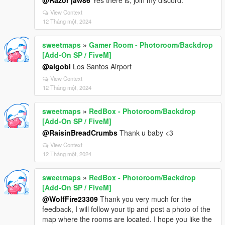
@Razor jaw86
Yes there is, join my discord.
View Context
12 Tháng một, 2024
sweetmaps
»
Gamer Room - Photoroom/Backdrop
[Add-On SP / FiveM]
@algobi
Los Santos Airport
View Context
12 Tháng một, 2024
sweetmaps
»
RedBox - Photoroom/Backdrop
[Add-On SP / FiveM]
@RaisinBreadCrumbs
Thank u baby <3
View Context
12 Tháng một, 2024
sweetmaps
»
RedBox - Photoroom/Backdrop
[Add-On SP / FiveM]
@WolfFire23309
Thank you very much for the
feedback, I will follow your tip and post a photo of the
map where the rooms are located. I hope you like the