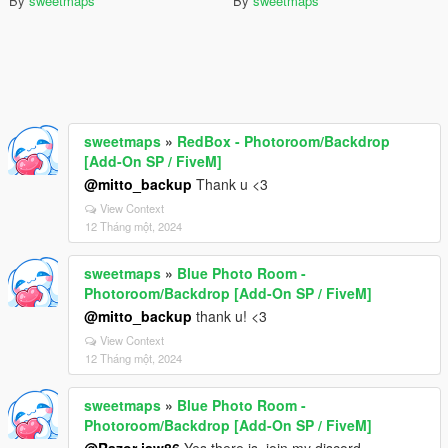
By
sweetmaps
By
sweetmaps
sweetmaps
»
RedBox - Photoroom/Backdrop
[Add-On SP / FiveM]
@mitto_backup
Thank u <3
View Context
12 Tháng một, 2024
sweetmaps
»
Blue Photo Room -
Photoroom/Backdrop [Add-On SP / FiveM]
@mitto_backup
thank u! <3
View Context
12 Tháng một, 2024
sweetmaps
»
Blue Photo Room -
Photoroom/Backdrop [Add-On SP / FiveM]