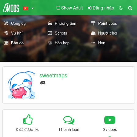
Show Adult
Đăng nhập
Công cụ
Phương tiện
Paint Jobs
Vũ khí
Scripts
Người chơi
Bản đồ
Hỗn hợp
Hơn
sweetmaps
0 đã được like
11 bình luận
0 videos