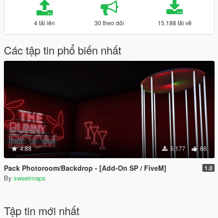
4 tải lên
30 theo dõi
15.188 tải về
Các tập tin phổ biến nhất
4.88
5.177
66
Pack Photoroom/Backdrop - [Add-On SP / FiveM]
1.0
By
sweetmaps
Tập tin mới nhất