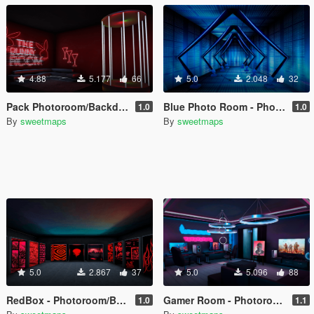
4.88
5.177
66
5.0
2.048
32
Pack Photoroom/Backdrop - [Add-On SP / FiveM]
Blue Photo Room - Photoroom/Backdrop [Add-On SP / FiveM]
1.0
1.0
By
sweetmaps
By
sweetmaps
5.0
2.867
37
5.0
5.096
88
RedBox - Photoroom/Backdrop [Add-On SP / FiveM]
Gamer Room - Photoroom/Backdrop [Add-On SP / FiveM]
1.0
1.1