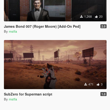
1,268
20
James Bond 007 (Roger Moore) [Add-On Ped]
2.0
By
mstfa
471
3
SubZero for Superman script
1.0
By
mstfa