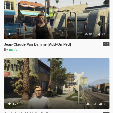
5.0
813
24
Jean-Claude Van Damme [Add-On Ped]
1.0
By
mstfa
4.75
393
7