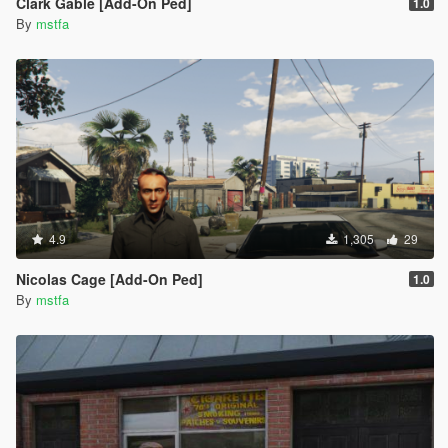
Clark Gable [Add-On Ped]
1.0
By
mstfa
4.9
1,305
29
Nicolas Cage [Add-On Ped]
1.0
By
mstfa