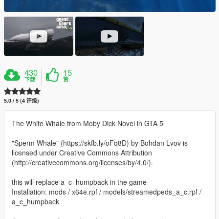
430
15
下载
赞
5.0 / 5 (4 评级)
The White Whale from Moby Dick Novel in GTA 5
"Sperm Whale" (https://skfb.ly/oFq8D) by Bohdan Lvov is
licensed under Creative Commons Attribution
(http://creativecommons.org/licenses/by/4.0/).
this will replace a_c_humpback in the game
Installation: mods / x64e.rpf / models/streamedpeds_a_c.rpf /
a_c_humpback