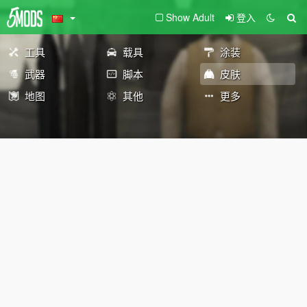
Show Adult
登入
工具
载具
涂装
武器
脚本
皮肤
地图
其他
更多