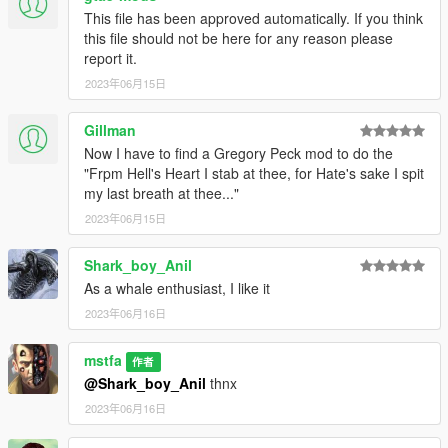
This file has been approved automatically. If you think
this file should not be here for any reason please
report it.
2023年06月15日
Gillman
Now I have to find a Gregory Peck mod to do the
"Frpm Hell's Heart I stab at thee, for Hate's sake I spit
my last breath at thee..."
2023年06月15日
Shark_boy_Anil
As a whale enthusiast, I like it
2023年06月16日
mstfa
作者
@Shark_boy_Anil
thnx
2023年06月16日