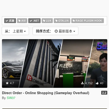
武器
ASI
.NET
LUA
GTALUA
RAGE PLUGIN HOOK
从：
上星期
排序方式：
最新版本
4.7
4,152
40
Direct Order - Online Shopping (Gameplay Overhaul)
2.2
By
SW37