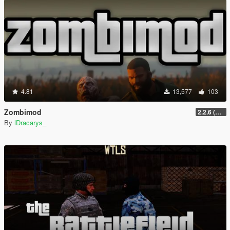
4.81
13,577
103
Zombimod
2.2.6 (Legacy)
By
lDracarys_