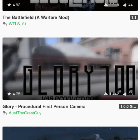
4.92
2,918
44
The Battlefield (A Warfare Mod)
1.1
By
WTLS_81
4.75
1,442
23
Glory - Procedural First Person Camera
1.0.0 Gold
By
AusfTheGreatGuy