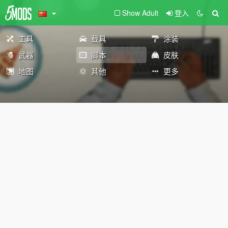
Show Adult
登入
工具
载具
涂装
武器
脚本
皮肤
地图
其他
更多